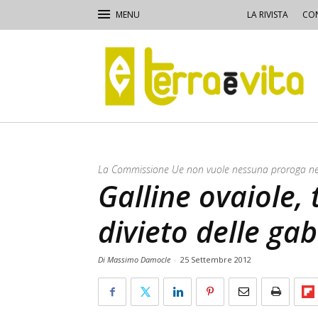
LA RIVISTA
CON
Terra
e
Vita
La Commissione Ue non vuole nessuna proroga neg
Galline ovaiole, 
divieto delle ga
Di Massimo Damocle
-
25 Settembre 2012