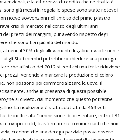
onvenzionali, e la differenza di reddito che ne risulta è
 si sono già messi in regola le spese sono state notevoli
non riceve sovvenzioni nell'ambito del primo pilastro
ave crisi di mercato nel corso degli ultimi anni,
i dei prezzi dei mangimi, pur avendo rispetto degli
ere che sono tra i più alti del mondo.
 almeno il 30% degli allevamenti di galline ovaiole non è
r cui gli Stati membri potrebbero chiedere una proroga
are che all'inizio del 2012 si verifichi una forte riduzione
ei prezzi, venendo a mancare la produzione di coloro
bie, non possono poi commercializzare le uova. Il
ecisamente, anche in presenza di questa possibile
a deroghe al divieto, dal momento che questo potrebbe
lline. La risoluzione è stata adottata da 459 voti
chiede inoltre alla Commissione di presentare, entro il 31
va e ovoprodotti, trasformatori e commercianti che non
uttavia, credono che una deroga parziale possa essere
che hanno iniziato a cambiare i sistemi di allevamento,