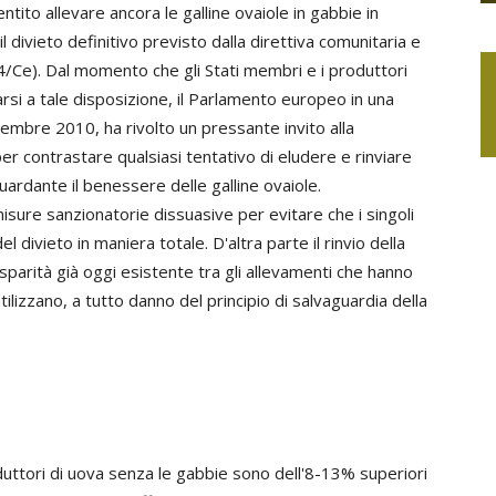
ntito allevare ancora le galline ovaiole in gabbie in
l divieto definitivo previsto dalla direttiva comunitaria e
4/Ce). Dal momento che gli Stati membri e i produttori
rsi a tale disposizione, il Parlamento europeo in una
cembre 2010, ha rivolto un pressante invito alla
r contrastare qualsiasi tentativo di eludere e rinviare
uardante il benessere delle galline ovaiole.
sure sanzionatorie dissuasive per evitare che i singoli
 divieto in maniera totale. D'altra parte il rinvio della
sparità già oggi esistente tra gli allevamenti che hanno
tilizzano, a tutto danno del principio di salvaguardia della
oduttori di uova senza le gabbie sono dell'8-13% superiori