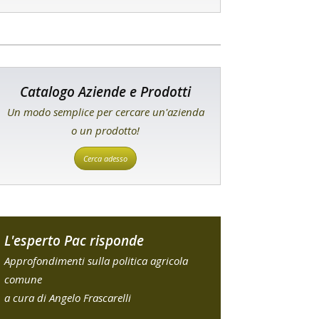
Catalogo Aziende e Prodotti
Un modo semplice per cercare un'azienda
o un prodotto!
Cerca adesso
L'esperto Pac risponde
Approfondimenti sulla politica agricola
comune
a cura di Angelo Frascarelli