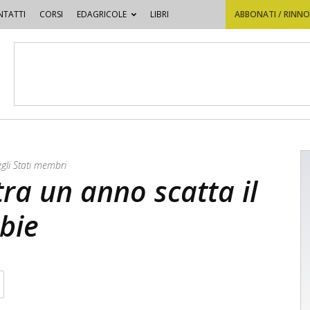
TATTI
CORSI
EDAGRICOLE
LIBRI
ABBONATI / RINN
li Stati membri
tra un anno scatta il
bbie