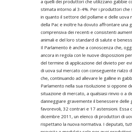
a quelli dei produttori che utilizzano gabbie c
stimata intorno al 3-4%. Per i produttori che
in quanto il settore del pollame e delle uova 
della Pac e inoltre ha dovuto affrontare una gr
comprensiva dei recenti e consistenti aument
animali e del loro standard di salute e beness
Il Parlamento è anche a conoscenza che, oggi,
ancora in regola con le nuove disposizioni pe
del termine di applicazione del divieto per evit
di uova sul mercato con conseguente rialzo d
che, continuando ad allevare le galline in gab
Parlamento nella sua risoluzione si oppone d
situazione di mercato, a qualsiasi rinvio o 
danneggiare gravemente il benessere delle ga
favorevoli, 32 contrari e 17 astensioni. Essa 
dicembre 2011, un elenco di produttori di uo
rispettano la nuova normativa. I deputati, t
prevista e modulata solo per quei produttori 