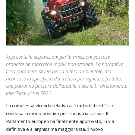
Approvate le disposizioni per le emissioni gassose
prodotte da macchine mobili non stradali. La normativa
fissa parametri severi per la tutela ambientale, ma
riconosce la specificità dei trattori per vigneto e frutteto,
che potranno passare dall’attuale “Fase III b” direttamente
alla “Fase V” nel 2021
La complessa vicenda relativa ai “trattori stretti” si è
conclusa in modo positivo per l’industria italiana. Il
Parlamento europeo ha finalmente approvato, in via
definitiva e a larghissima maggioranza, il nuovo