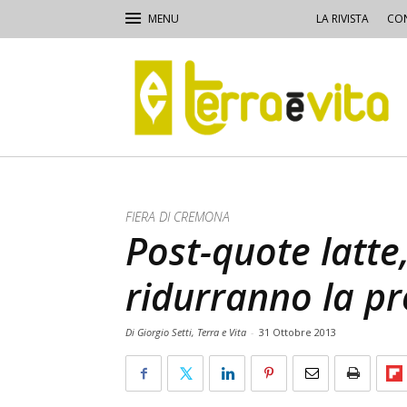
LA RIVISTA
CON
Terra
e
Vita
FIERA DI CREMONA
Post-quote latte,
ridurranno la p
Di Giorgio Setti, Terra e Vita
-
31 Ottobre 2013