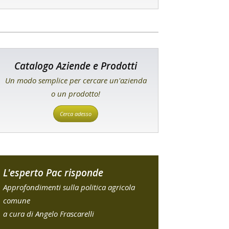
Catalogo Aziende e Prodotti
Un modo semplice per cercare un'azienda
o un prodotto!
Cerca adesso
L'esperto Pac risponde
Approfondimenti sulla politica agricola
comune
a cura di Angelo Frascarelli