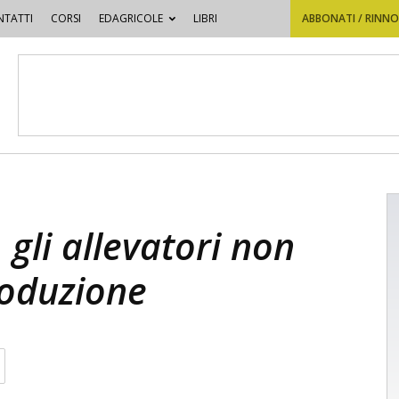
TATTI
CORSI
EDAGRICOLE
LIBRI
ABBONATI / RINN
 gli allevatori non
roduzione