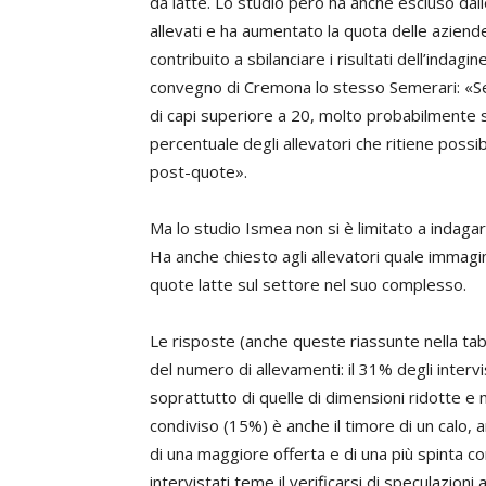
da latte. Lo studio però ha anche escluso dal
allevati e ha aumentato la quota delle aziend
contribuito a sbilanciare i risultati dell’ind
convegno di Cremona lo stesso Semerari: «S
di capi superiore a 20, molto probabilmente s
percentuale degli allevatori che ritiene possib
post-quote».
Ma lo studio Ismea non si è limitato a indagare
Ha anche chiesto agli allevatori quale immagi
quote latte sul settore nel suo complesso.
Le risposte (anche queste riassunte nella ta
del numero di allevamenti: il 31% degli interv
soprattutto di quelle di dimensioni ridotte e m
condiviso (15%) è anche il timore di un calo, 
di una maggiore offerta e di una più spinta c
intervistati teme il verificarsi di speculazioni 