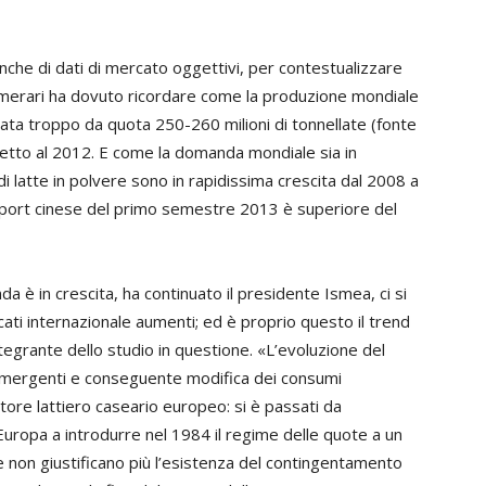
che di dati di mercato oggettivi, per contestualizzare
 Semerari ha dovuto ricordare come la produzione mondiale
anata troppo da quota 250-260 milioni di tonnellate (fonte
etto al 2012. E come la domanda mondiale sia in
i latte in polvere sono in rapidissima crescita dal 2008 a
ll’import cinese del primo semestre 2013 è superiore del
a è in crescita, ha continuato il presidente Ismea, ci si
cati internazionale aumenti; ed è proprio questo il trend
tegrante dello studio in questione. «L’evoluzione del
emergenti e conseguente modifica dei consumi
ttore lattiero caseario europeo: si è passati da
’Europa a introdurre nel 1984 il regime delle quote a un
 non giustificano più l’esistenza del contingentamento