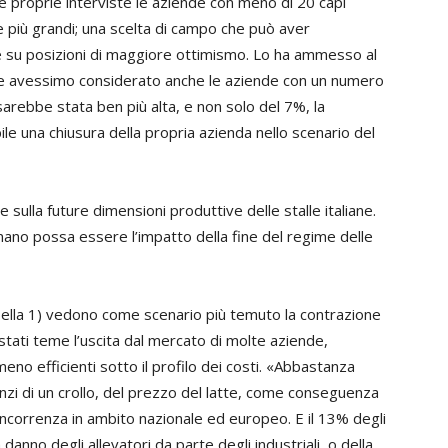
le proprie interviste le aziende con meno di 20 capi
e più grandi; una scelta di campo che può aver
agine su posizioni di maggiore ottimismo. Lo ha ammesso al
e avessimo considerato anche le aziende con un numero
arebbe stata ben più alta, e non solo del 7%, la
ile una chiusura della propria azienda nello scenario del
 sulla future dimensioni produttive delle stalle italiane.
nano possa essere l’impatto della fine del regime delle
bella 1) vedono come scenario più temuto la contrazione
istati teme l’uscita dal mercato di molte aziende,
eno efficienti sotto il profilo dei costi. «Abbastanza
anzi di un crollo, del prezzo del latte, come conseguenza
oncorrenza in ambito nazionale ed europeo. E il 13% degli
a danno degli allevatori da parte degli industriali, o della