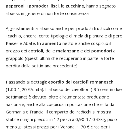
peperoni
, i
pomodori lisci
, le
zucchine
, hanno segnato
ribassi, in genere di non forte consistenza.
Aggiustamenti al ribasso anche per prodotti frutticoli come
i cachi o, ancora, certe tipologie di mela di pianura e di pere
Kaiser e Abate.
In aumento
netto e anche cospicuo il
prezzo dei
cetrioli
, delle
melanzane
e dei
pomodori
a
grappolo (questi ultimi che recuperano in parte la forte
perdita della settimana precedente).
Passando ai dettagli:
esordio dei carciofi romaneschi
(1,00-1,20 €/unità). Il ribasso dei cavolfiori (-35 cent in due
settimane) è dovuto, oltre all’aumentata produzione
nazionale, anche alla cospicua importazione che si fa da
Germania e Francia. Il comparto dei radicchi si mostra
stabile (lunghi precoci in 12 pezzi a 0,90-1,10 €/kg, più o
meno gli stessi prezzi per i Verona, 1,70 € circa per i