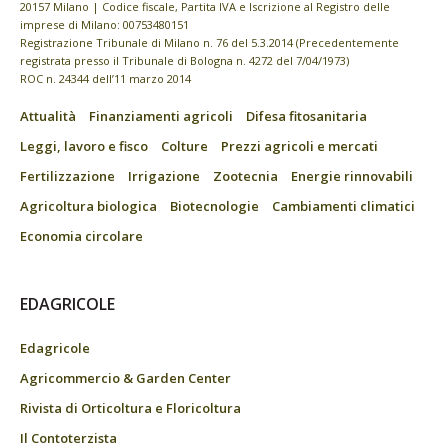
20157 Milano | Codice fiscale, Partita IVA e Iscrizione al Registro delle
imprese di Milano: 00753480151
Registrazione Tribunale di Milano n. 76 del 5.3.2014 (Precedentemente
registrata presso il Tribunale di Bologna n. 4272 del 7/04/1973)
ROC n. 24344 dell’11 marzo 2014
Attualità
Finanziamenti agricoli
Difesa fitosanitaria
Leggi, lavoro e fisco
Colture
Prezzi agricoli e mercati
Fertilizzazione
Irrigazione
Zootecnia
Energie rinnovabili
Agricoltura biologica
Biotecnologie
Cambiamenti climatici
Economia circolare
EDAGRICOLE
Edagricole
Agricommercio & Garden Center
Rivista di Orticoltura e Floricoltura
Il Contoterzista