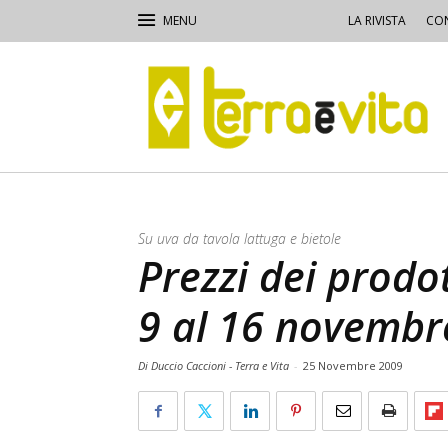
LA RIVISTA
CON
Terra
e
Vita
Su uva da tavola lattuga e bietole
Prezzi dei prodot
9 al 16 novembr
Di Duccio Caccioni - Terra e Vita
-
25 Novembre 2009