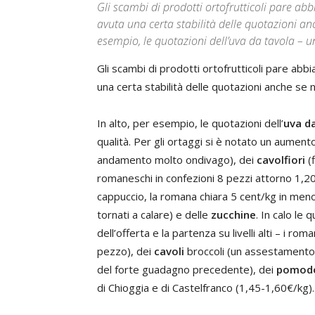
Gli scambi di prodotti ortofrutticoli pare ab
avuta una certa stabilità delle quotazioni an
esempio, le quotazioni dell’uva da tavola – un
Gli scambi di prodotti ortofrutticoli pare abb
una certa stabilità delle quotazioni anche se n
In alto, per esempio, le quotazioni dell’
uva d
qualità. Per gli ortaggi si è notato un aument
andamento molto ondivago), dei
cavolfiori
(
romaneschi in confezioni 8 pezzi attorno 1,20
cappuccio, la romana chiara 5 cent/kg in meno
tornati a calare) e delle
zucchine
. In calo le 
dell’offerta e la partenza su livelli alti – i 
pezzo), dei
cavoli
broccoli (un assestamento)
del forte guadagno precedente), dei
pomod
di Chioggia e di Castelfranco (1,45-1,60€/kg).