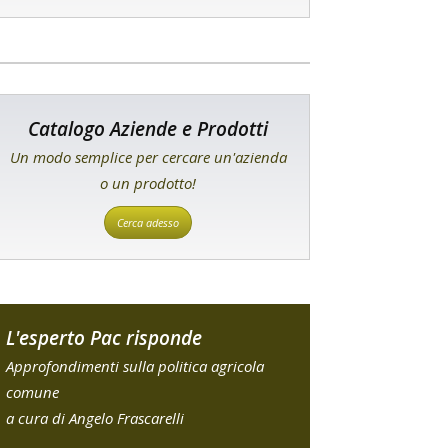
Catalogo Aziende e Prodotti
Un modo semplice per cercare un'azienda
o un prodotto!
Cerca adesso
L'esperto Pac risponde
Approfondimenti sulla politica agricola
comune
a cura di Angelo Frascarelli