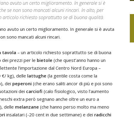
biano avuto un certo miglioramento. In generale si è
che se non sono mancati alcuni rincari. In alto, per
 articolo richiesto soprattutto se di buona qualità.
iano avuto un certo miglioramento. In generale si è avuta
on sono mancati alcuni rincari.
a tavola
– un articolo richiesto soprattutto se di buona
o dei prezzi per le
bietole
(che quest’anno hanno un
flettente l’importazione dal Centro Nord Europa –
 €/ kg), delle
lattughe
(la gentile costa come la
), dei
peperoni
(che erano saliti ancor di più e poi sono
quotazioni dei
carciofi
(calo fisiologico, visto l’aumento
romaneschi extra però segnano anche oltre un euro a
, delle
melanzane
(che hanno perso molto ma meno
ori
insalatari (-20 cent in due settimane) e dei
radicchi