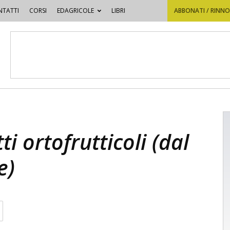
TATTI
CORSI
EDAGRICOLE
LIBRI
ABBONATI / RINN
ti ortofrutticoli (dal
e)