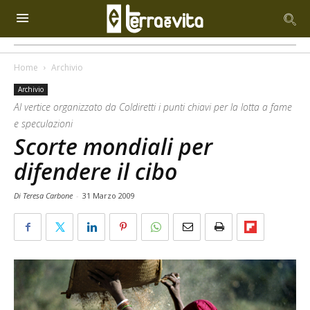
Home
Archivio
Archivio
Al vertice organizzato da Coldiretti i punti chiavi per la lotta a fame
e speculazioni
Scorte mondiali per
difendere il cibo
Di Teresa Carbone
-
31 Marzo 2009