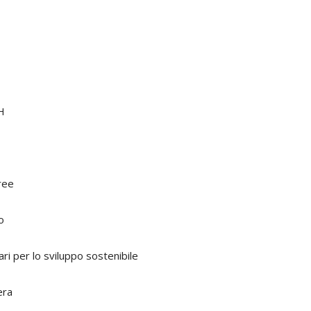
NH
ree
o
ri per lo sviluppo sostenibile
era