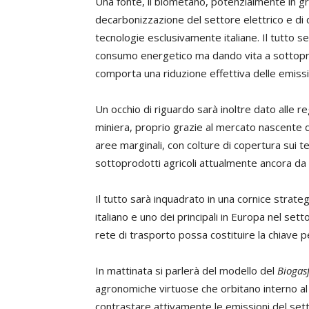
Una fonte, il biometano, potenzialmente in gr
decarbonizzazione del settore elettrico e di 
tecnologie esclusivamente italiane. Il tutto se
consumo energetico ma dando vita a sottoprod
comporta una riduzione effettiva delle emissio
Un occhio di riguardo sarà inoltre dato alle r
miniera, proprio grazie al mercato nascente del
aree marginali, con colture di copertura sui te
sottoprodotti agricoli attualmente ancora da 
Il tutto sarà inquadrato in una cornice strate
italiano e uno dei principali in Europa nel s
rete di trasporto possa costituire la chiave p
In mattinata si parlerà del modello del
Biogas
agronomiche virtuose che orbitano interno al
contrastare attivamente le emissioni del sett