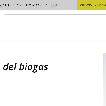
TATTI
CORSI
EDAGRICOLE
LIBRI
ABBONATI / RINN
i del biogas