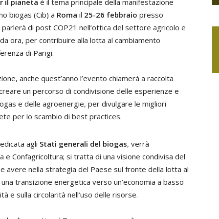
 il pianeta
è il tema principale della manifestazione
ano biogas (Cib) a
Roma
il
25-26 febbraio
presso
 parlerà di post COP21 nell’ottica del settore agricolo e
 da ora, per contribuire alla lotta al cambiamento
ferenza di Parigi.
izione, anche quest’anno l’evento chiamerà a raccolta
di creare un percorso di condivisione delle esperienze e
iogas e delle agroenergie, per divulgare le migliori
rete per lo scambio di best practices.
edicata agli
Stati generali del biogas
, verrà
 e Confagricoltura; si tratta di una visione condivisa del
avere nella strategia del Paese sul fronte della lotta al
 una transizione energetica verso un’economia a basso
à e sulla circolarità nell’uso delle risorse.