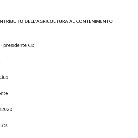
ONTRIBUTO DELL’AGRICOLTURA AL CONTENIMENTO
i
- presidente Cib
a
Club
ente
on2020
 Bts