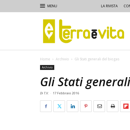
LA RIVISTA
CON
Terra
e
Vita
Home
Archivio
Gli Stati generali del biogas
Archivio
Gli Stati general
Di T.V.
-
17 Febbraio 2016