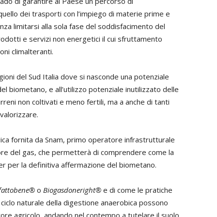
ado di garantire al Paese un percorso di
quello dei trasporti con l’impiego di materie prime e
nza limitarsi alla sola fase del soddisfacimento del
otti e servizi non energetici il cui sfruttamento
ni climalteranti.
egioni del Sud Italia dove si nasconde una potenziale
 biometano, e all’utilizzo potenziale inutilizzato delle
rreni non coltivati e meno fertili, ma a anche di tanti
valorizzare.
gica fornita da Snam, primo operatore infrastrutturale
ettore del gas, che permetterà di comprendere come la
er per la definitiva affermazione del biometano.
fattobene®
o
Biogasdoneright®
e di come le pratiche
 ciclo naturale della digestione anaerobica possono
ore agricolo, andando nel contempo a tutelare il suolo