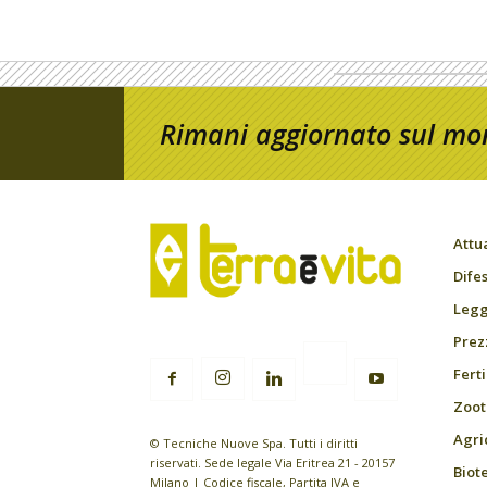
Rimani aggiornato sul mon
Attu
Difes
Leggi
Prez
Fert
Zoot
Agri
© Tecniche Nuove Spa. Tutti i diritti
riservati. Sede legale Via Eritrea 21 - 20157
Biot
Milano | Codice fiscale, Partita IVA e