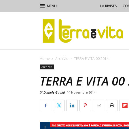
LA RIVISTA
CON
Terra
e
Vita
Home
Archivio
TERRA E VITA 00 2014
Archivio
TERRA E VITA 00
Di
Daniele Gualdi
14 Novembre 2014