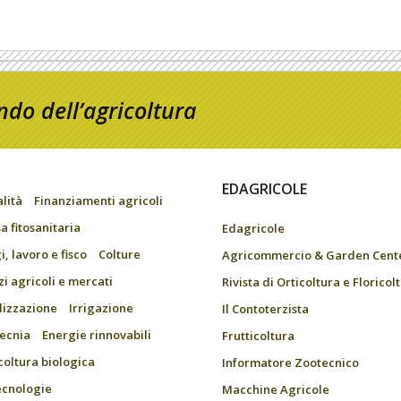
do dell’agricoltura
EDAGRICOLE
alità
Finanziamenti agricoli
a fitosanitaria
Edagricole
, lavoro e fisco
Colture
Agricommercio & Garden Cent
zi agricoli e mercati
Rivista di Orticoltura e Floricol
ilizzazione
Irrigazione
Il Contoterzista
ecnia
Energie rinnovabili
Frutticoltura
coltura biologica
Informatore Zootecnico
ecnologie
Macchine Agricole