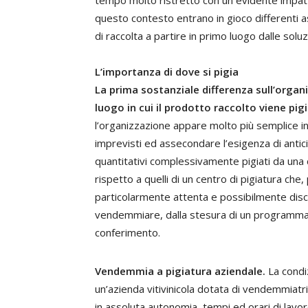
tempo molto ristretto con un evidente impatto
questo contesto entrano in gioco differenti a
di raccolta a partire in primo luogo dalle soluz
L’importanza di dove si pigia
La prima sostanziale differenza sull’organ
luogo in cui il prodotto raccolto viene pig
l’organizzazione appare molto più semplice i
imprevisti ed assecondare l’esigenza di anti
quantitativi complessivamente pigiati da una
rispetto a quelli di un centro di pigiatura c
particolarmente attenta e possibilmente discip
vendemmiare, dalla stesura di un programma di
conferimento.
Vendemmia a pigiatura aziendale.
La condi
un’azienda vitivinicola dotata di vendemmiatr
in assoluta autonomia, tempi ed orari di lavo