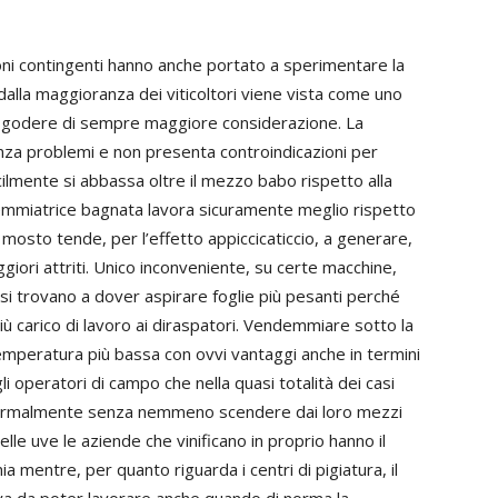
oni contingenti hanno anche portato a sperimentare la
alla maggioranza dei viticoltori viene vista come uno
e godere di sempre maggiore considerazione. La
nza problemi e non presenta controindicazioni per
cilmente si abbassa oltre il mezzo babo rispetto alla
demmiatrice bagnata lavora sicuramente meglio rispetto
i mosto tende, per l’effetto appiccicaticcio, a generare,
iori attriti. Unico inconveniente, su certe macchine,
 si trovano a dover aspirare foglie più pesanti perché
iù carico di lavoro ai diraspatori. Vendemmiare sotto la
emperatura più bassa con ovvi vantaggi anche in termini
 operatori di campo che nella quasi totalità dei casi
normalmente senza nemmeno scendere dai loro mezzi
elle uve le aziende che vinificano in proprio hanno il
 mentre, per quanto riguarda i centri di pigiatura, il