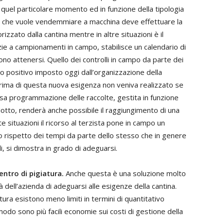
in quel particolare momento ed in funzione della tipologia
tore che vuole vendemmiare a macchina deve effettuare la
zato dalla cantina mentre in altre situazioni è il
zie a campionamenti in campo, stabilisce un calendario di
ono attenersi. Quello dei controlli in campo da parte dei
to positivo imposto oggi dall’organizzazione della
rima di questa nuova esigenza non veniva realizzato se
sa programmazione delle raccolte, gestita in funzione
odotto, renderà anche possibile il raggiungimento di una
e situazioni il ricorso al terzista pone in campo un
o rispetto dei tempi da parte dello stesso che in genere
li, si dimostra in grado di adeguarsi.
ntro di pigiatura.
Anche questa è una soluzione molto
dell’azienda di adeguarsi alle esigenze della cantina.
tura esistono meno limiti in termini di quantitativo
odo sono più facili economie sui costi di gestione della