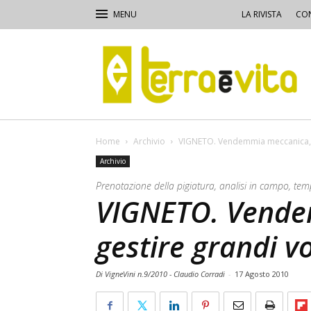
LA RIVISTA
CON
Terra
e
Vita
Home
Archivio
VIGNETO. Vendemmia meccanica, 
Archivio
Prenotazione della pigiatura, analisi in campo, temp
VIGNETO. Vende
gestire grandi v
Di VigneVini n.9/2010 - Claudio Corradi
-
17 Agosto 2010