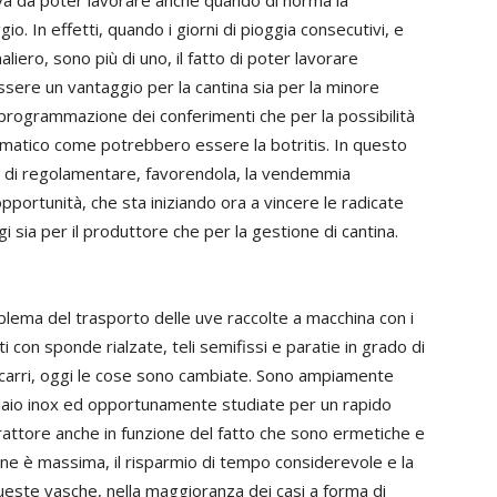
uva da poter lavorare anche quando di norma la
. In effetti, quando i giorni di pioggia consecutivi, e
iero, sono più di uno, il fatto di poter lavorare
ere un vantaggio per la cantina sia per la minore
 programmazione dei conferimenti che per la possibilità
climatico come potrebbero essere la botritis. In questo
o di regolamentare, favorendola, la vendemmia
pportunità, che sta iniziando ora a vincere le radicate
gi sia per il produttore che per la gestione di cantina.
blema del trasporto delle uve raccolte a macchina con i
i con sponde rialzate, teli semifissi e paratie in grado di
i carri, oggi le cose sono cambiate. Sono ampiamente
cciaio inox ed opportunamente studiate per un rapido
rattore anche in funzione del fatto che sono ermetiche e
ene è massima, il risparmio di tempo considerevole e la
 queste vasche, nella maggioranza dei casi a forma di