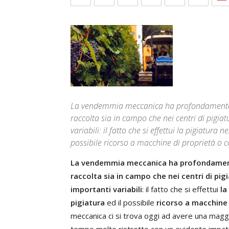
La vendemmia meccanica ha profondamente ri
raccolta sia in campo che nei centri di pigiat
variabili: il fatto che si effettui la pigiatura 
possibile ricorso a macchine di proprietà o c
La vendemmia meccanica ha profondamente 
raccolta sia in campo che nei centri di pig
importanti variabili
: il fatto che si effettui
la
pigiatura
ed il possibile
ricorso a macchine 
meccanica ci si trova oggi ad avere una maggi