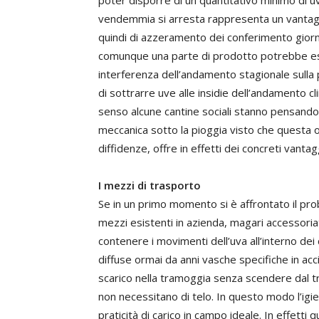
poter disporre di un quantitativo minimo di 
vendemmia si arresta rappresenta un vantaggio
quindi di azzeramento dei conferimento giornal
comunque una parte di prodotto potrebbe ess
interferenza dell’andamento stagionale sulla
di sottrarre uve alle insidie dell’andamento 
senso alcune cantine sociali stanno pensand
meccanica sotto la pioggia visto che questa o
diffidenze, offre in effetti dei concreti vantag
I mezzi di trasporto
Se in un primo momento si è affrontato il pro
mezzi esistenti in azienda, magari accessoriat
contenere i movimenti dell’uva all’interno de
diffuse ormai da anni vasche specifiche in a
scarico nella tramoggia senza scendere dal t
non necessitano di telo. In questo modo l’igi
praticità di carico in campo ideale. In effetti