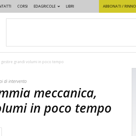
TATTI
CORSI
EDAGRICOLE
LIBRI
ABBONATI / RINN
gestire grandi volumi in poco tempo
i di intervento
mmia meccanica,
olumi in poco tempo