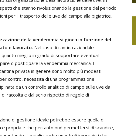
 sull’organizzazione della lavorazione delle uve. In
spetti che stanno rivoluzionando la gestione del periodo
ioni per il trasporto delle uve dal campo alla pigiatrice.
izzazione della vendemmia si gioca in funzione del
iato e lavorato.
Nel caso di cantina aziendale
n quanto meglio in grado di sopportare eventuali
cipare o posticipare la vendemmia meccanica. I
 cantina privata in genere sono molto più modesti
he, per contro, necessita di una programmazione
linata da un controllo analitico di campo sulle uve da
 raccolta e dal serio rispetto di regole di
zione di gestione ideale potrebbe essere quella di
ice propria e che pertanto può permettersi di scandire,
ro gestendo al meglio anche eventuali imprevisti che