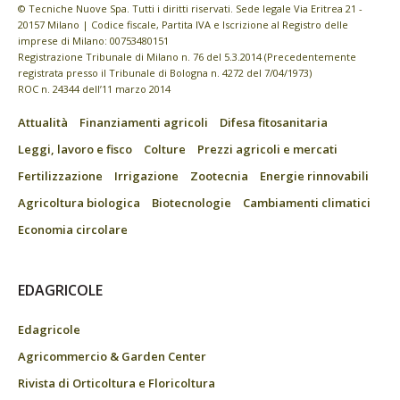
© Tecniche Nuove Spa. Tutti i diritti riservati. Sede legale Via Eritrea 21 -
20157 Milano | Codice fiscale, Partita IVA e Iscrizione al Registro delle
imprese di Milano: 00753480151
Registrazione Tribunale di Milano n. 76 del 5.3.2014 (Precedentemente
registrata presso il Tribunale di Bologna n. 4272 del 7/04/1973)
ROC n. 24344 dell’11 marzo 2014
Attualità
Finanziamenti agricoli
Difesa fitosanitaria
Leggi, lavoro e fisco
Colture
Prezzi agricoli e mercati
Fertilizzazione
Irrigazione
Zootecnia
Energie rinnovabili
Agricoltura biologica
Biotecnologie
Cambiamenti climatici
Economia circolare
EDAGRICOLE
Edagricole
Agricommercio & Garden Center
Rivista di Orticoltura e Floricoltura