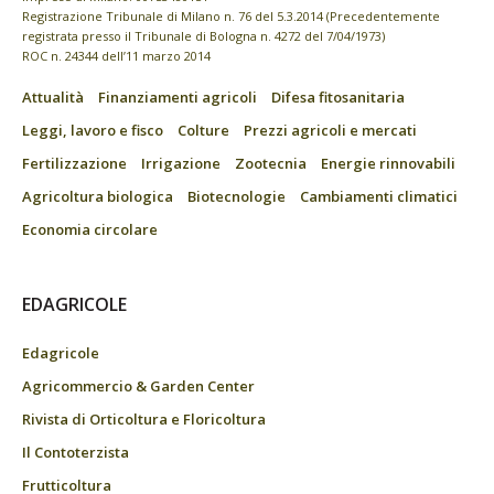
Registrazione Tribunale di Milano n. 76 del 5.3.2014 (Precedentemente
registrata presso il Tribunale di Bologna n. 4272 del 7/04/1973)
ROC n. 24344 dell’11 marzo 2014
Attualità
Finanziamenti agricoli
Difesa fitosanitaria
Leggi, lavoro e fisco
Colture
Prezzi agricoli e mercati
Fertilizzazione
Irrigazione
Zootecnia
Energie rinnovabili
Agricoltura biologica
Biotecnologie
Cambiamenti climatici
Economia circolare
EDAGRICOLE
Edagricole
Agricommercio & Garden Center
Rivista di Orticoltura e Floricoltura
Il Contoterzista
Frutticoltura