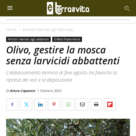
Home
Articoli riservati agli abbonati
Articoli riservati agli abbonati
Difesa fitosanitaria
Olivo, gestire la mosca
senza larvicidi abbattenti
L’abbassamento termico di fine agosto ha favorito la
ripresa dei voli e la deposizione
Di
Arturo Caponero
1 Ottobre 2025