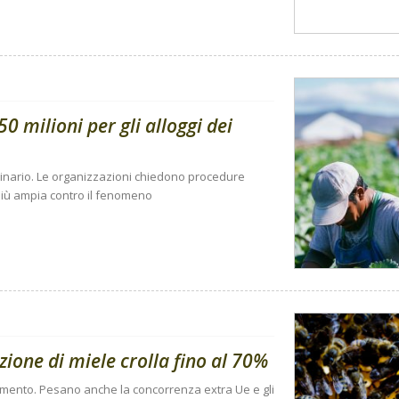
0 milioni per gli alloggi dei
dinario. Le organizzazioni chiedono procedure
a più ampia contro il fenomeno
ione di miele crolla fino al 70%
n aumento. Pesano anche la concorrenza extra Ue e gli