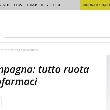
TATTI
CORSI
EDAGRICOLE
LIBRI
ABBONATI / RINN
a intorno agli agrofarmaci
pagna: tutto ruota
ofarmaci