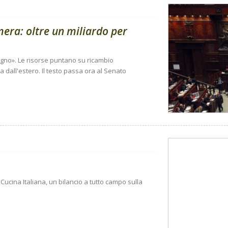
amera: oltre un miliardo per
sogno». Le risorse puntano su ricambio
 dall'estero. Il testo passa ora al Senato
Cucina Italiana, un bilancio a tutto campo sulla