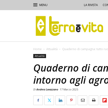
LA RIVISTA
CON
Terra
e
Vita
Home
Attualità
Quaderno di campagna: tutto ruot
Attualità
Quaderno di cam
intorno agli agr
Di
Andrea Lovazzano
17 Marzo 2025