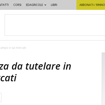
TATTI
CORSI
EDAGRICOLE
LIBRI
ABBONATI / RINN
 campo e sui mercati
za da tutelare in
cati