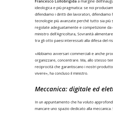
Francesco Lollobrigida
a margine dell’inaug
ideologica e più pragmatica: se noi produciamo 
difendiamo i diritti dei lavoratori, difendiam
tecnologie più avanzate perché tutto sia più
regolate adeguatamente e competizione da ch
ministro dell’Agricoltura, Sovranità alimenta
tra gli otto paesi interessati alla difesa del ris
«Abbiamo avversari commerciali e anche prod
organizzare, concentrare. Ma, allo stesso t
reciprocità che garantiscano i nostri produtto
vivere», ha concluso il ministro.
Meccanica: digitale ed elett
In un appuntamento che ha voluto approfondire
mancare uno spazio dedicato alla meccanica.