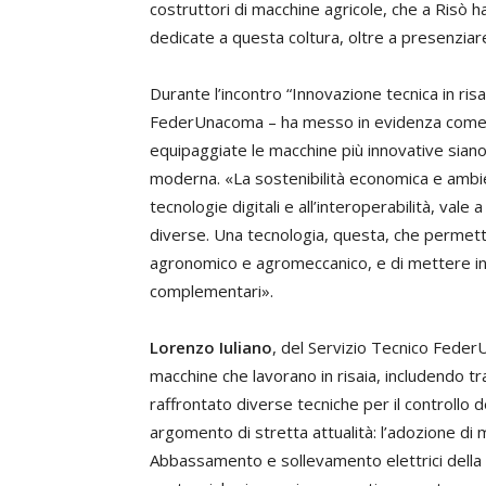
costruttori di macchine agricole, che a Risò h
dedicate a questa coltura, oltre a presenziar
Durante l’incontro “Innovazione tecnica in risa
FederUnacoma – ha messo in evidenza come i d
equipaggiate le macchine più innovative siano 
moderna. «La sostenibilità economica e ambie
tecnologie digitali e all’interoperabilità, vale
diverse. Una tecnologia, questa, che permett
agronomico e agromeccanico, e di mettere in c
complementari».
Lorenzo Iuliano
, del Servizio Tecnico Feder
macchine che lavorano in risaia, includendo t
raffrontato diverse tecniche per il controllo dei
argomento di stretta attualità: l’adozione di m
Abbassamento e sollevamento elettrici della 