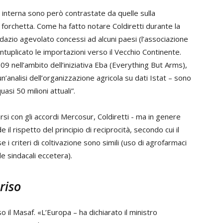
 interna sono però contrastate da quelle sulla
o la forchetta. Come ha fatto notare Coldiretti durante la
i dazio agevolato concessi ad alcuni paesi (l’associazione
tuplicato le importazioni verso il Vecchio Continente.
09 nell’ambito dell’iniziativa Eba (Everything But Arms),
un’analisi dell’organizzazione agricola su dati Istat – sono
quasi 50 milioni attuali”.
i con gli accordi Mercosur, Coldiretti - ma in genere
il rispetto del principio di reciprocità, secondo cui il
i criteri di coltivazione sono simili (uso di agrofarmaci
 sindacali eccetera).
riso
 il Masaf. «L’Europa – ha dichiarato il ministro