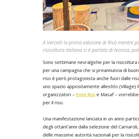
A Vercelli la prima edizione di Risò mentre p
risicoltura italiana si è parlato di tecnica, 
Sono settimane nevralgiche per la risicoltura 
per una campagna che si preannuncia di buona
riso è però protagonista anche fuori dalle risa
uno spazio appositamente allestito (Village) 
organizzatori –
Ente Risi
e Masaf – vorrebbero
per il riso.
Una manifestazione lanciata in un anno partico
degli ottant’anni dalla selezione del Carnaroli
delle massime autorità nazionali per la risicoltu