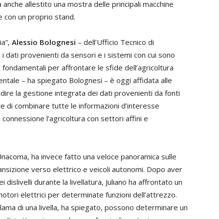
a anche allestito una mostra delle principali macchine
e con un proprio stand.
ia”,
Alessio Bolognesi
– dell’Ufficio Tecnico di
ati provenienti da sensori e i sistemi con cui sono
fondamentali per affrontare le sfide dell’agricoltura
ntale – ha spiegato Bolognesi – è oggi affidata alle
 a dire la gestione integrata dei dati provenienti da fonti
e di combinare tutte le informazioni d’interesse
onnessione l’agricoltura con settori affini e
Unacoma, ha invece fatto una veloce panoramica sulle
ransizione verso elettrico e veicoli autonomi. Dopo aver
 dislivelli durante la livellatura, Juliano ha affrontato un
otori elettrici per determinate funzioni dell’attrezzo.
lama di una livella, ha spiegato, possono determinare un