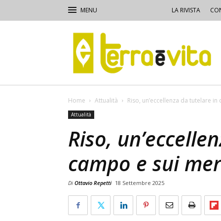
LA RIVISTA
CON
Terra
e
Vita
Home
Attualità
Riso, un’eccellenza da tutelare in
Attualità
Riso, un’eccellen
campo e sui mer
Di
Ottavio Repetti
18 Settembre 2025