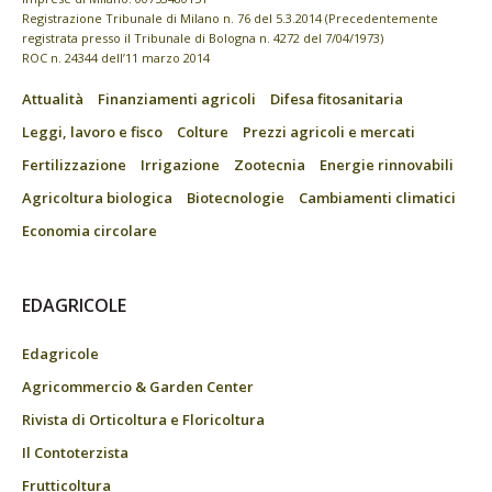
Registrazione Tribunale di Milano n. 76 del 5.3.2014 (Precedentemente
registrata presso il Tribunale di Bologna n. 4272 del 7/04/1973)
ROC n. 24344 dell’11 marzo 2014
Attualità
Finanziamenti agricoli
Difesa fitosanitaria
Leggi, lavoro e fisco
Colture
Prezzi agricoli e mercati
Fertilizzazione
Irrigazione
Zootecnia
Energie rinnovabili
Agricoltura biologica
Biotecnologie
Cambiamenti climatici
Economia circolare
EDAGRICOLE
Edagricole
Agricommercio & Garden Center
Rivista di Orticoltura e Floricoltura
Il Contoterzista
Frutticoltura