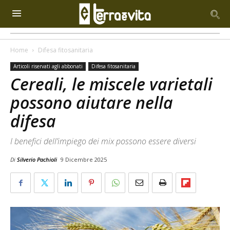
Home
Difesa fitosanitaria
Articoli riservati agli abbonati
Difesa fitosanitaria
Cereali, le miscele varietali
possono aiutare nella
difesa
I benefici dell’impiego dei mix possono essere diversi
Di
Silverio Pachioli
9 Dicembre 2025