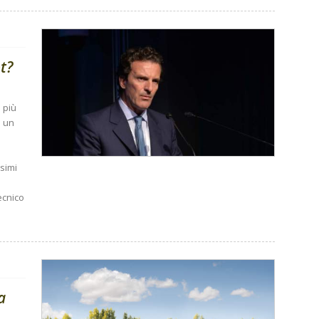
t?
% più
i un
simi
ecnico
a