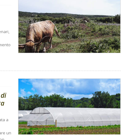
enari,
amento
 di
ra
ata a
eare un
non