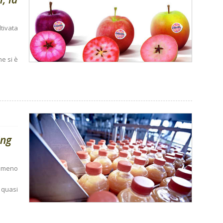
ltivata
e si è
ing
e meno
 quasi