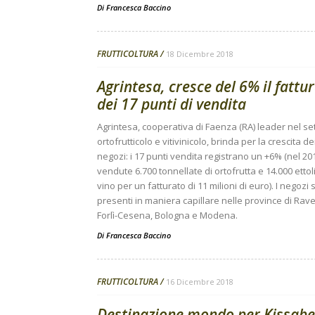
Di
Francesca Baccino
FRUTTICOLTURA
18 Dicembre 2018
Agrintesa, cresce del 6% il fattu
dei 17 punti di vendita
Agrintesa, cooperativa di Faenza (RA) leader nel se
ortofrutticolo e vitivinicolo, brinda per la crescita de
negozi: i 17 punti vendita registrano un +6% (nel 20
vendute 6.700 tonnellate di ortofrutta e 14.000 ettolit
vino per un fatturato di 11 milioni di euro). I negozi
presenti in maniera capillare nelle province di Rav
Forlì-Cesena, Bologna e Modena.
Di
Francesca Baccino
FRUTTICOLTURA
16 Dicembre 2018
Destinazione mondo per Kissabel