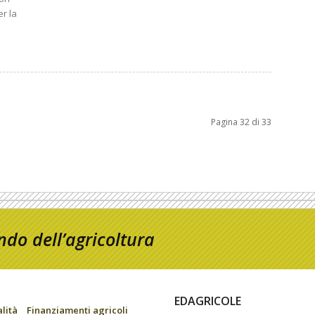
r la
Pagina 32 di 33
do dell’agricoltura
EDAGRICOLE
alità
Finanziamenti agricoli