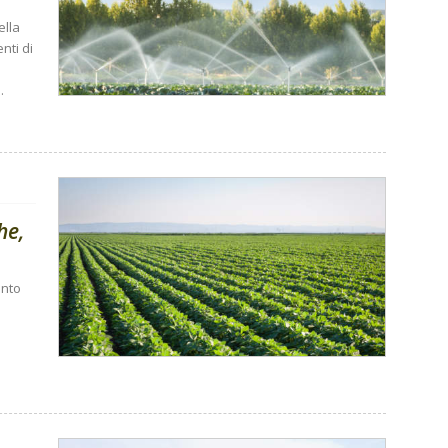
ella
nti di
.
he,
unto