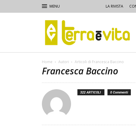
LA RIVISTA
CON
Terra
e
Vita
Home
Autori
Articoli di Francesca Baccino
Francesca Baccino
322 ARTICOLI
0 Commenti