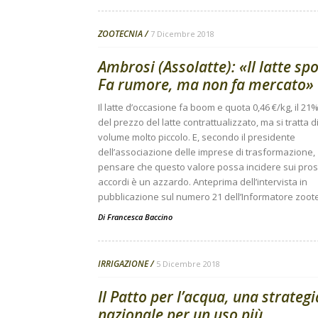
ZOOTECNIA
7 Dicembre 2018
Ambrosi (Assolatte): «Il latte spo
Fa rumore, ma non fa mercato»
Il latte d’occasione fa boom e quota 0,46 €/kg, il 21
del prezzo del latte contrattualizzato, ma si tratta d
volume molto piccolo. E, secondo il presidente
dell’associazione delle imprese di trasformazione,
pensare che questo valore possa incidere sui pros
accordi è un azzardo. Anteprima dell’intervista in
pubblicazione sul numero 21 dell’Informatore zoot
Di
Francesca Baccino
IRRIGAZIONE
5 Dicembre 2018
Il Patto per l’acqua, una strategi
nazionale per un uso più...