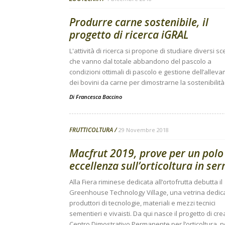
Produrre carne sostenibile, il
progetto di ricerca iGRAL
L'attività di ricerca si propone di studiare diversi sc
che vanno dal totale abbandono del pascolo a
condizioni ottimali di pascolo e gestione dell’allev
dei bovini da carne per dimostrarne la sostenibilità
Di
Francesca Baccino
FRUTTICOLTURA
29 Novembre 2018
Macfrut 2019, prove per un polo
eccellenza sull’orticoltura in ser
Alla Fiera riminese dedicata all’ortofrutta debutta il
Greenhouse Technology Village, una vetrina dedic
produttori di tecnologie, materiali e mezzi tecnici
sementieri e vivaisti. Da qui nasce il progetto di cr
Centro Dimostrativo Permanente per l’orticoltura, 