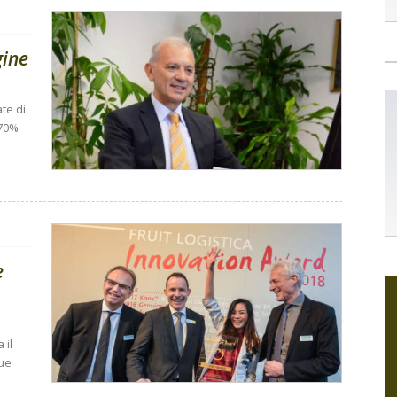
gine
te di
 70%
e
 il
due