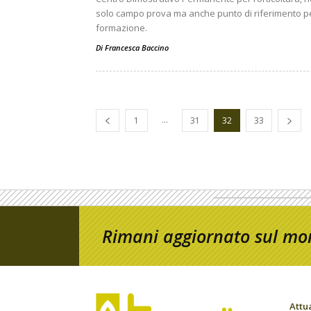
solo campo prova ma anche punto di riferimento pe
formazione.
Di
Francesca Baccino
...
1
31
32
33
Rimani aggiornato sul mon
Attu