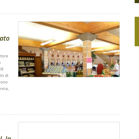
rato
ttore
i
18
ri di
 sono
enna,
, la