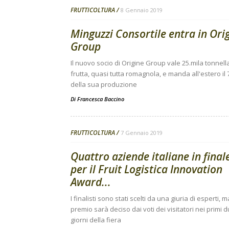
FRUTTICOLTURA
8 Gennaio 2019
Minguzzi Consortile entra in Ori
Group
Il nuovo socio di Origine Group vale 25.mila tonnella
frutta, quasi tutta romagnola, e manda all'estero il
della sua produzione
Di
Francesca Baccino
FRUTTICOLTURA
7 Gennaio 2019
Quattro aziende italiane in final
per il Fruit Logistica Innovation
Award...
I finalisti sono stati scelti da una giuria di esperti, ma
premio sarà deciso dai voti dei visitatori nei primi 
giorni della fiera