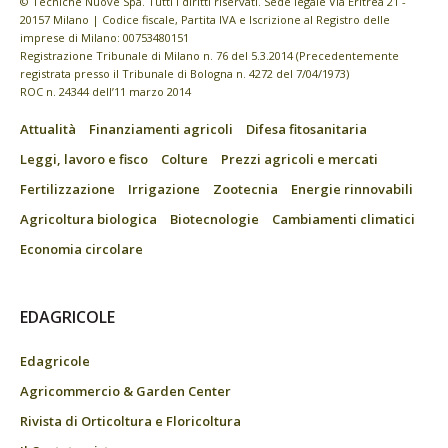
© Tecniche Nuove Spa. Tutti i diritti riservati. Sede legale Via Eritrea 21 -
20157 Milano | Codice fiscale, Partita IVA e Iscrizione al Registro delle
imprese di Milano: 00753480151
Registrazione Tribunale di Milano n. 76 del 5.3.2014 (Precedentemente
registrata presso il Tribunale di Bologna n. 4272 del 7/04/1973)
ROC n. 24344 dell’11 marzo 2014
Attualità
Finanziamenti agricoli
Difesa fitosanitaria
Leggi, lavoro e fisco
Colture
Prezzi agricoli e mercati
Fertilizzazione
Irrigazione
Zootecnia
Energie rinnovabili
Agricoltura biologica
Biotecnologie
Cambiamenti climatici
Economia circolare
EDAGRICOLE
Edagricole
Agricommercio & Garden Center
Rivista di Orticoltura e Floricoltura