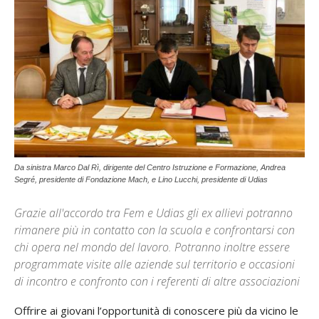
Da sinistra Marco Dal Rì, dirigente del Centro Istruzione e Formazione, Andrea
Segré, presidente di Fondazione Mach, e Lino Lucchi, presidente di Udias
Grazie all'accordo tra Fem e Udias gli ex allievi potranno
rimanere più in contatto con la scuola e confrontarsi con
chi opera nel mondo del lavoro. Potranno inoltre essere
programmate visite alle aziende sul territorio e occasioni
di incontro e confronto con i referenti di altre associazioni
Offrire ai giovani l’opportunità di conoscere più da vicino le