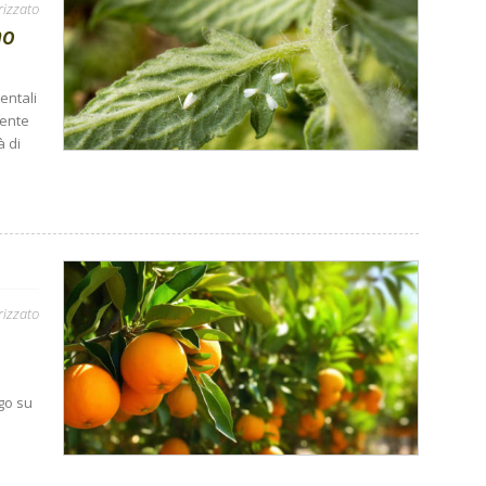
rizzato
no
entali
mente
à di
rizzato
ego su