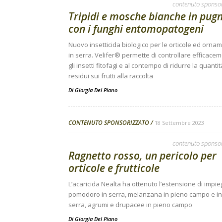
contenuto sponso
Tripidi e mosche bianche in pug
con i funghi entomopatogeni
Nuovo insetticida biologico per le orticole ed ornam
in serra. Velifer® permette di controllare efficace
gli insetti fitofagi e al contempo di ridurre la quantit
residui sui frutti alla raccolta
Di
Giorgia Del Piano
CONTENUTO SPONSORIZZATO
18 Settembre 2023
contenuto sponso
Ragnetto rosso, un pericolo per
orticole e frutticole
L’acaricida Nealta ha ottenuto l’estensione di impi
pomodoro in serra, melanzana in pieno campo e in
serra, agrumi e drupacee in pieno campo
Di
Giorgia Del Piano