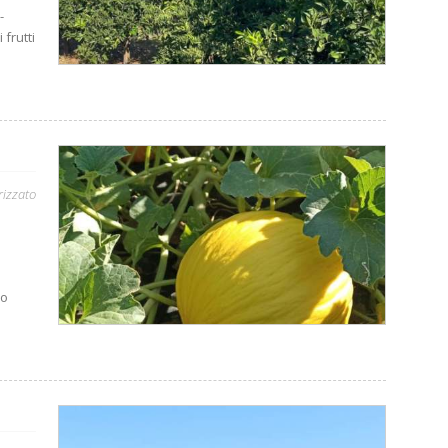
-
frutti
rizzato
mo