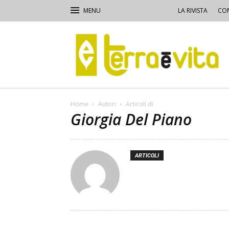
LA RIVISTA
CON
Terra
e
Vita
Home
Autori
Articoli di
Giorgia Del Piano
ARTICOLI