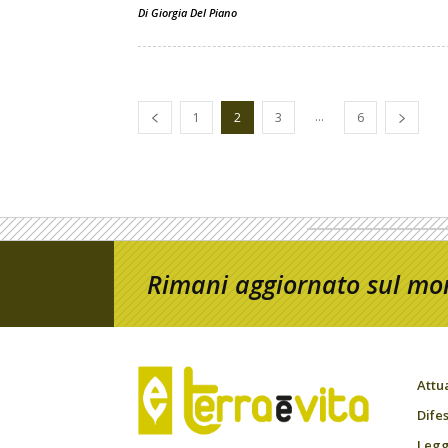
Di
Giorgia Del Piano
...
1
2
3
6
Rimani aggiornato sul mon
Attu
Difes
Leggi