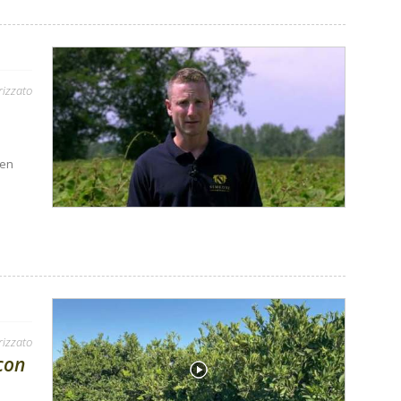
rizzato
ben
rizzato
con