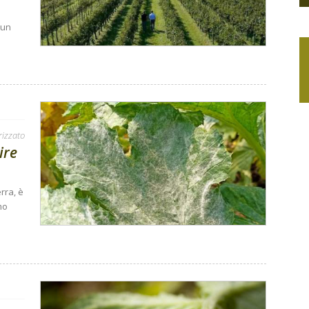
o
 un
rizzato
ire
rra, è
mo