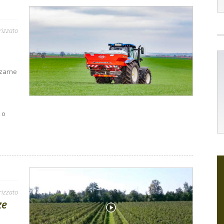
rizzato
zzarne
 o
rizzato
ze