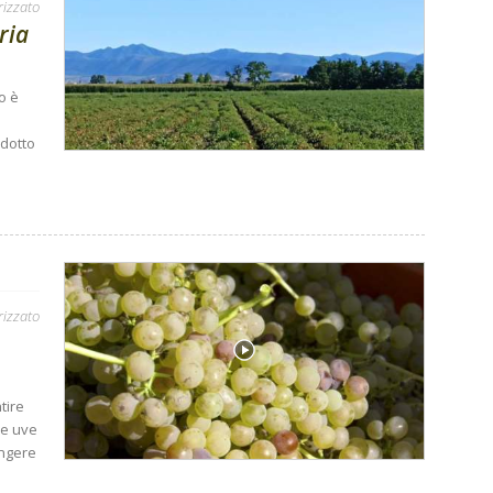
rizzato
ria
o è
odotto
rizzato
tire
re uve
ungere