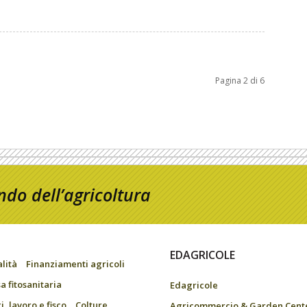
Pagina 2 di 6
do dell’agricoltura
EDAGRICOLE
alità
Finanziamenti agricoli
a fitosanitaria
Edagricole
, lavoro e fisco
Colture
Agricommercio & Garden Cent