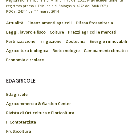
Registrazione Tribunale di Milano n. 76 del 5.3.2014 (Precedentemente
registrata presso il Tribunale di Bologna n. 4272 del 7/04/1973)
ROC n. 24344 dell’11 marzo 2014
Attualità
Finanziamenti agricoli
Difesa fitosanitaria
Leggi, lavoro e fisco
Colture
Prezzi agricoli e mercati
Fertilizzazione
Irrigazione
Zootecnia
Energie rinnovabili
Agricoltura biologica
Biotecnologie
Cambiamenti climatici
Economia circolare
EDAGRICOLE
Edagricole
Agricommercio & Garden Center
Rivista di Orticoltura e Floricoltura
Il Contoterzista
Frutticoltura