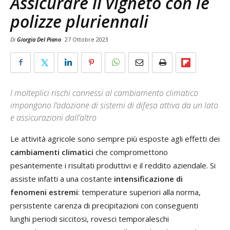
Assicurare il vigneto con le
polizze pluriennali
Di
Giorgia Del Piano
27 Ottobre 2023
I molteplici rischi connessi al cambiamento climatico
impongono l’adozione di sistemi di difesa attiva da un lato
e assicurazioni dall’altro
Le attività agricole sono sempre più esposte agli effetti dei
cambiamenti climatici
che compromettono
pesantemente i risultati produttivi e il reddito aziendale. Si
assiste infatti a una costante
intensificazione di
fenomeni estremi
: temperature superiori alla norma,
persistente carenza di precipitazioni con conseguenti
lunghi periodi siccitosi, rovesci temporaleschi