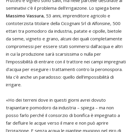
Frutteti e vigneti sono salvi, ma nelle parcelle destinate ai
seminativi c'è il problema dell'irrigaizone. Lo spiega bene
Massimo Vassura
, 53 anni, imprenditore agricolo e
contoterzista titolare della Cicognani Srl di Alfonsine, 500
ettari tra pomodoro da industria, patate e cipolle, bietole
da seme, vigneto e grano, alcuni dei quali completamente
compromessi per essere stati sommersi dall'acqua e altri
in cui la produzione sarà scarsissima o nulla per
l'impossibilità di entrare con il trattore nei campi impregnati
d'acqua per eseguire i trattamenti contro la peronospora.
Ma c'è anche un paradosso: quello dell'impossibilità di
irrigare.
«Ho dei terreni dove in questi giorni avrei dovuto
trapiantare pomodoro da industria – spiega – ma non
posso farlo perché il consorzio di bonifica è impegnato a
far defluire le acque verso il mare e non può aprire
l'irrigazione. E senza acqua le piantine muoiono nel giro di