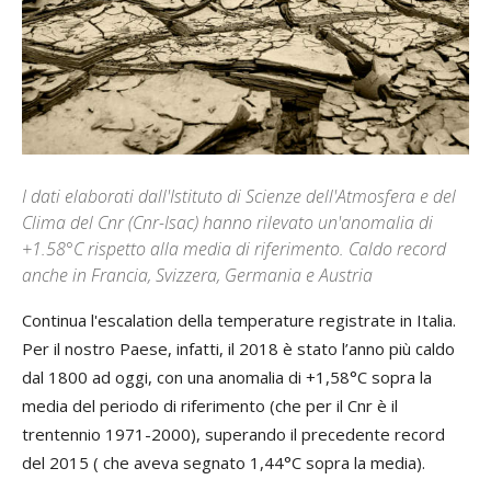
I dati elaborati dall'Istituto di Scienze dell'Atmosfera e del
Clima del Cnr (Cnr-Isac) hanno rilevato un'anomalia di
+1.58°C rispetto alla media di riferimento. Caldo record
anche in Francia, Svizzera, Germania e Austria
Continua l'escalation della temperature registrate in Italia.
Per il nostro Paese, infatti, il 2018 è stato l’anno più caldo
dal 1800 ad oggi, con una anomalia di +1,58°C sopra la
media del periodo di riferimento (che per il Cnr è il
trentennio 1971-2000), superando il precedente record
del 2015 ( che aveva segnato 1,44°C sopra la media).