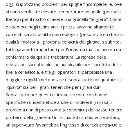
oggi si ipotizzano problemi per spighe “incomplete” e, ove
si sono verificate elevate temperature ad aprile (penisola
Iberica) per il rischio di avere una granella “leggera”. Come
da sempre negli ultimi anni, i prezzi saranno altamente
correlati sia alla qualità merceologica (peso e vitrei) che alla
qualità “molitoria” (proteina, tenacità del glutine, salubrità),
tutti parametri importanti per l’industria ma che ancora da
confermare da qui alla trebbiatura. La ripresa delle
quotazioni sarebbe più che auspicabile per il profitto della
filiera cerealicola, e tra gli operatori si percepisce una
maggiore rigidità nel quotare e soprattutto nel quotare la
“qualità” sia per i grani teneri che per i grani duri.
Soprattutto per questi ultimi un raccolto con buone
specifiche consentirebbe anche di risolvere (in casa) il
problema non di poco conto (economico) del basso tenero
proteico della granella. Un rischio è il cambio euro/dollaro;
un super-euro favorirebbe l’ingresso di cereali extra-Ue e