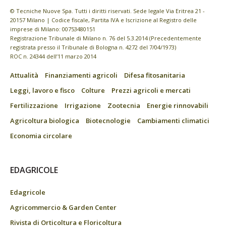
© Tecniche Nuove Spa. Tutti i diritti riservati. Sede legale Via Eritrea 21 -
20157 Milano | Codice fiscale, Partita IVA e Iscrizione al Registro delle
imprese di Milano: 00753480151
Registrazione Tribunale di Milano n. 76 del 5.3.2014 (Precedentemente
registrata presso il Tribunale di Bologna n. 4272 del 7/04/1973)
ROC n. 24344 dell’11 marzo 2014
Attualità
Finanziamenti agricoli
Difesa fitosanitaria
Leggi, lavoro e fisco
Colture
Prezzi agricoli e mercati
Fertilizzazione
Irrigazione
Zootecnia
Energie rinnovabili
Agricoltura biologica
Biotecnologie
Cambiamenti climatici
Economia circolare
EDAGRICOLE
Edagricole
Agricommercio & Garden Center
Rivista di Orticoltura e Floricoltura