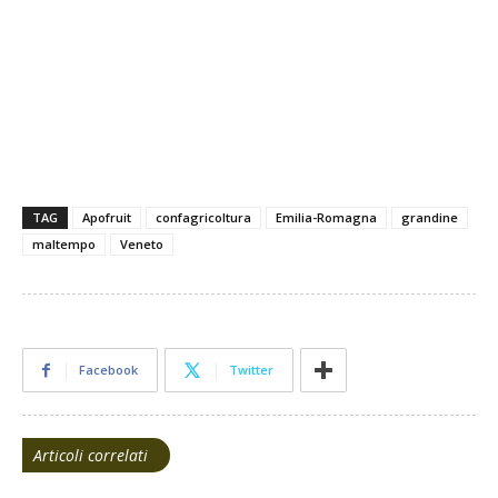
grandine grandine grandine grandine grandine grandine
grandine grandine grandine grandine grandine grandine
TAG
Apofruit
confagricoltura
Emilia-Romagna
grandine
maltempo
Veneto
Facebook
Twitter
Articoli correlati