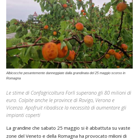
Albicocche pesantemente danneggiate dalla grandinata del 25 maggio scorso in
Romagna
Le stime di Confagricoltura Forlì superano gli 80 milioni di
euro. Colpite anche le province di Rovigo, Verona e
Vicenza. Apofruit ribadisce la necessità di aumentare gli
impianti coperti
La grandine che sabato 25 maggio si è abbattuta su vaste
zone del Veneto e della Romagna ha provocato milioni di