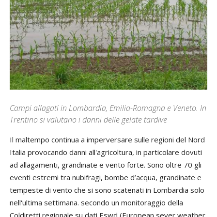
Campi allagati in Lombardia, Emilia-Romagna e Veneto. In
Trentino si valutano i danni delle gelate tardive
Il maltempo continua a imperversare sulle regioni del Nord
Italia provocando danni all'agricoltura, in particolare dovuti
ad allagamenti, grandinate e vento forte. Sono oltre 70 gli
eventi estremi tra nubifragi, bombe d’acqua, grandinate e
tempeste di vento che si sono scatenati in Lombardia solo
nell'ultima settimana. secondo un monitoraggio della
Coldiretti regionale su dati Eswd (European sever weather