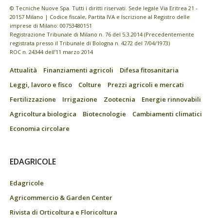
© Tecniche Nuove Spa. Tutti i diritti riservati. Sede legale Via Eritrea 21 -
20157 Milano | Codice fiscale, Partita IVA e Iscrizione al Registro delle
imprese di Milano: 00753480151
Registrazione Tribunale di Milano n. 76 del 5.3.2014 (Precedentemente
registrata presso il Tribunale di Bologna n. 4272 del 7/04/1973)
ROC n. 24344 dell’11 marzo 2014
Attualità
Finanziamenti agricoli
Difesa fitosanitaria
Leggi, lavoro e fisco
Colture
Prezzi agricoli e mercati
Fertilizzazione
Irrigazione
Zootecnia
Energie rinnovabili
Agricoltura biologica
Biotecnologie
Cambiamenti climatici
Economia circolare
EDAGRICOLE
Edagricole
Agricommercio & Garden Center
Rivista di Orticoltura e Floricoltura