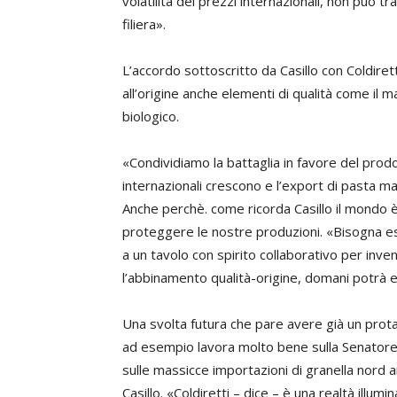
volatilità dei prezzi internazionali, non può tr
filiera».
L’accordo sottoscritto da Casillo con Coldire
all’origine anche elementi di qualità come il 
biologico.
«Condividiamo la battaglia in favore del prodo
internazionali crescono e l’export di pasta ma
Anche perchè. come ricorda Casillo il mondo 
proteggere le nostre produzioni. «Bisogna es
a un tavolo con spirito collaborativo per inve
l’abbinamento qualità-origine, domani potrà e
Una svolta futura che pare avere già un prota
ad esempio lavora molto bene sulla Senatore 
sulle massicce importazioni di granella nord 
Casillo. «Coldiretti – dice – è una realtà illum