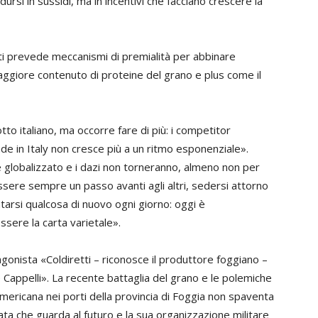
adursi in sussidi, ma in incentivi che facciano crescere la
tti prevede meccanismi di premialità per abbinare
maggiore contenuto di proteine del grano e plus come il
tto italiano, ma occorre fare di più: i competitor
de in Italy non cresce più a un ritmo esponenziale».
è globalizzato e i dazi non torneranno, almeno non per
sere sempre un passo avanti agli altri, sedersi attorno
ntarsi qualcosa di nuovo ogni giorno: oggi è
ssere la carta varietale».
gonista «Coldiretti – riconosce il produttore foggiano –
Cappelli». La recente battaglia del grano e le polemiche
americana nei porti della provincia di Foggia non spaventa
inata che guarda al futuro e la sua organizzazione militare