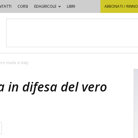
TATTI
CORSI
EDAGRICOLE
LIBRI
ABBONATI / RINN
vero made in Italy
ra in difesa del vero