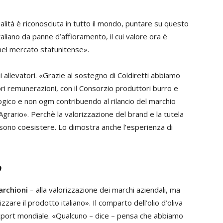
ualità è riconosciuta in tutto il mondo, puntare su questo
italiano da panne d’affioramento, il cui valore ora è
 nel mercato statunitense».
 allevatori. «Grazie al sostegno di Coldiretti abbiamo
i remunerazioni, con il Consorzio produttori burro e
logico e non ogm contribuendo al rilancio del marchio
Agrario». Perchè la valorizzazione del brand e la tutela
sono coesistere. Lo dimostra anche l’esperienza di
ò
rchioni
– alla valorizzazione dei marchi aziendali, ma
izzare il prodotto italiano». Il comparto dell’olio d’oliva
’export mondiale. «Qualcuno – dice – pensa che abbiamo