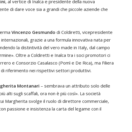
ini
, al vertice di Inalca e presidente della nuova
nsente di dare voce sia a grandi che piccole aziende che
fferma
Vincenzo Gesmundo
di Coldiretti, vicepresidente
ati internazionali, grazie a una formula innovativa nata per
fendendo la distintività del vero made in Italy, dal campo
mine». Oltre a Coldiretti e Inalca tra i soci promotori ci
errero e Consorzio Casalasco (Pomì e De Rica), ma Filiera
di riferimento nei rispettivi settori produttivi.
gherita Montanari
– sembrava un attributo solo delle
alti sugli scaffali, ora non è più così». La società
 cui Margherita svolge il ruolo di direttore commerciale,
on passione e insistenza la carta del legame con il