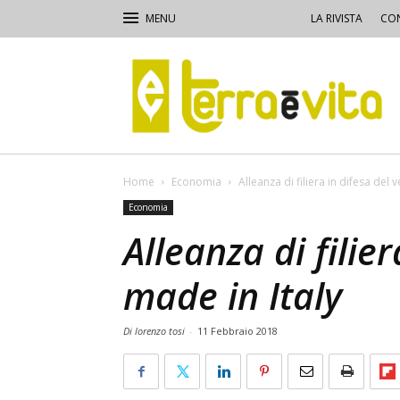
LA RIVISTA
CON
Terra
e
Vita
Home
Economia
Alleanza di filiera in difesa del 
Economia
Alleanza di filie
made in Italy
Di lorenzo tosi
-
11 Febbraio 2018