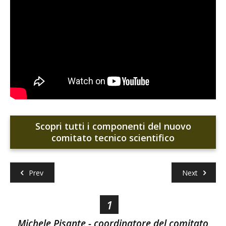
Scopri tutti i componenti del nuovo
comitato tecnico scientifico
Prev
Next
1
Michele Pisante - coordinatore del comitato
A