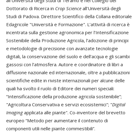
all’Università degli Studi di Teramo e nel Collegio del
de
Dottorato di Ricerca in
Crop
Science
all’Università degli
pr
Studi di Padova. Direttore Scientifico della Collana editoriale
Amb
Edagricole "Università e Formazione". L’attività di ricerca è
in
incentrata sulla gestione agronomica per l’Intensificazione
Agr
Sostenibile della Produzione Agricola, l’adozione di principi
tem
e metodologie di precisione con avanzate tecnologie
co
digitali, la conservazione del suolo e dell'acqua e gli scambi
del
gassosi con l’atmosfera. Autore e coordinatore di libri a
del
diffusione nazionale ed internazionale, oltre a pubblicazioni
scientifiche edite in riviste internazionali per alcune delle
Au
quali ha svolto il ruolo di Editore dei numeri speciali:
Pr
“Intensificazione della produzione agricola sostenibile”;
Ag
"Agricoltura Conservativa e servizi ecosistemici"; "
Digital
del
Imaging
applicata alle piante". Co-inventore del brevetto
Agr
europeo “Metodo per aumentare il contenuto di
Min
componenti utili nelle piante commestibili”.
Am
Co