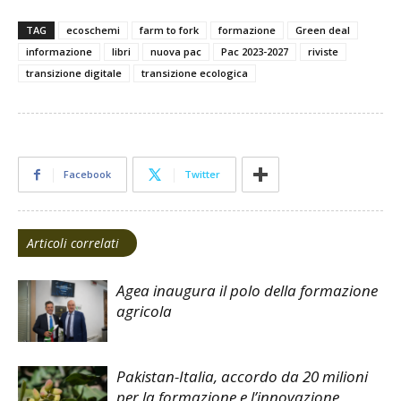
Co
Prev
Next
TAG
ecoschemi
farm to fork
formazione
Green deal
Pol
informazione
libri
nuova pac
Pac 2023-2027
riviste
Co
transizione digitale
transizione ecologica
Pe
Am
di 
Facebook
Twitter
Articoli correlati
Agea inaugura il polo della formazione
agricola
Pakistan-Italia, accordo da 20 milioni
per la formazione e l’innovazione