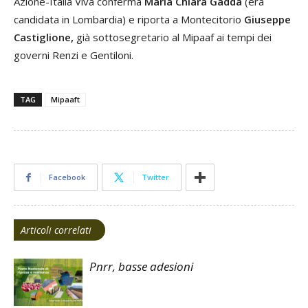
Azione-Italia Viva conferma
Maria Chiara Gadda
(era
candidata in Lombardia) e riporta a Montecitorio
Giuseppe
Castiglione,
già sottosegretario al Mipaaf ai tempi dei
governi Renzi e Gentiloni.
TAG
Mipaaft
Facebook
Twitter
Articoli correlati
Pnrr, basse adesioni