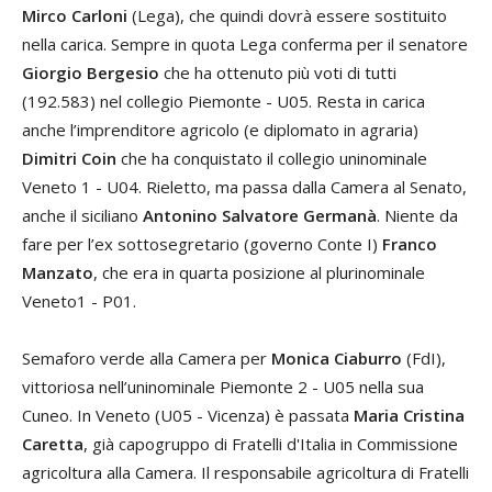
Mirco Carloni
(Lega), che quindi dovrà essere sostituito
nella carica. Sempre in quota Lega conferma per il senatore
Giorgio Bergesio
che ha ottenuto più voti di tutti
(192.583) nel collegio Piemonte - U05. Resta in carica
anche l’imprenditore agricolo (e diplomato in agraria)
Dimitri Coin
che ha conquistato il collegio uninominale
Veneto 1 - U04. Rieletto, ma passa dalla Camera al Senato,
anche il siciliano
Antonino Salvatore Germanà
. Niente da
fare per l’ex sottosegretario (governo Conte I)
Franco
Manzato
, che era in quarta posizione al plurinominale
Veneto1 - P01.
Semaforo verde alla Camera per
Monica Ciaburro
(FdI),
vittoriosa nell’uninominale Piemonte 2 - U05 nella sua
Cuneo. In Veneto (U05 - Vicenza) è passata
Maria Cristina
Caretta
, già capogruppo di Fratelli d'Italia in Commissione
agricoltura alla Camera. Il responsabile agricoltura di Fratelli