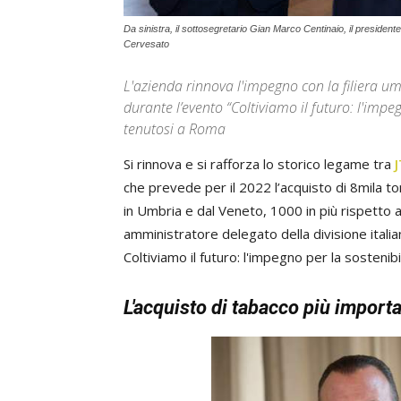
Da sinistra, il sottosegretario Gian Marco Centinaio, il presidente
Cervesato
L'azienda rinnova l'impegno con la filiera 
durante l’evento “Coltiviamo il futuro: l'impeg
tenutosi a Roma
Si rinnova e si rafforza lo storico legame tra
J
che prevede per il 2022 l’acquisto di 8mila to
in Umbria e dal Veneto, 1000 in più rispetto a
amministratore delegato della divisione itali
Coltiviamo il futuro: l'impegno per la sostenibi
L'acquisto di tabacco più importa