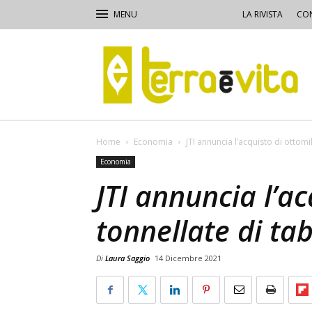
LA RIVISTA
CON
Terra
e
Vita
Home
Economia
JTI annuncia l’acquisto di ottom
Economia
JTI annuncia l’ac
tonnellate di ta
Di
Laura Saggio
14 Dicembre 2021