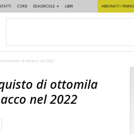
TATTI
CORSI
EDAGRICOLE
LIBRI
ABBONATI / RINN
ila tonnellate di tabacco nel 2022
quisto di ottomila
bacco nel 2022