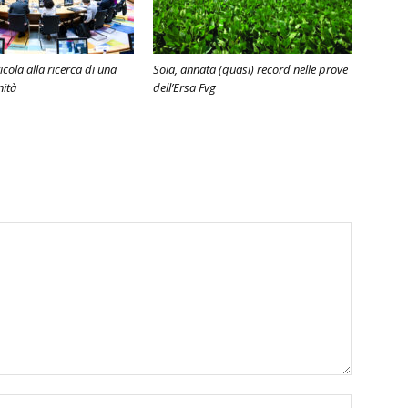
cola alla ricerca di una
Soia, annata (quasi) record nelle prove
nità
dell’Ersa Fvg