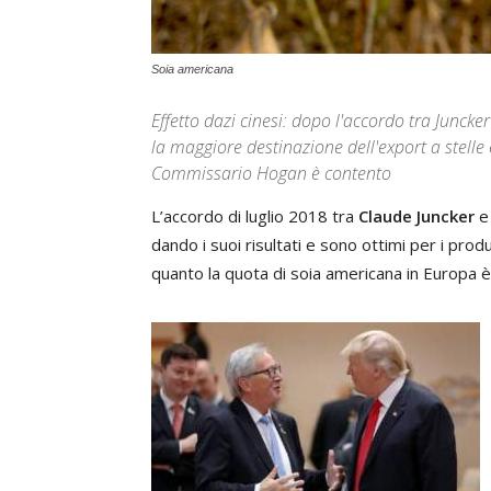
Soia americana
Effetto dazi cinesi: dopo l'accordo tra Junck
la maggiore destinazione dell'export a stelle 
Commissario Hogan è contento
L’accordo di luglio 2018 tra
Claude Juncker
dando i suoi risultati e sono ottimi per i prod
quanto la quota di soia americana in Europa è