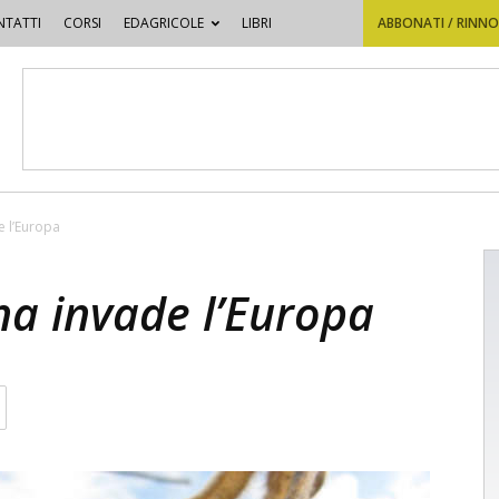
TATTI
CORSI
EDAGRICOLE
LIBRI
ABBONATI / RINN
e l’Europa
na invade l’Europa