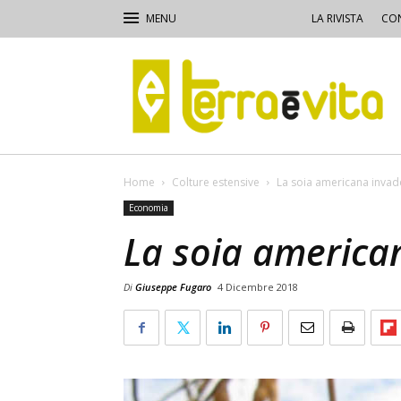
LA RIVISTA
CON
Terra
e
Vita
Home
Colture estensive
La soia americana invad
Economia
La soia america
Di
Giuseppe Fugaro
4 Dicembre 2018