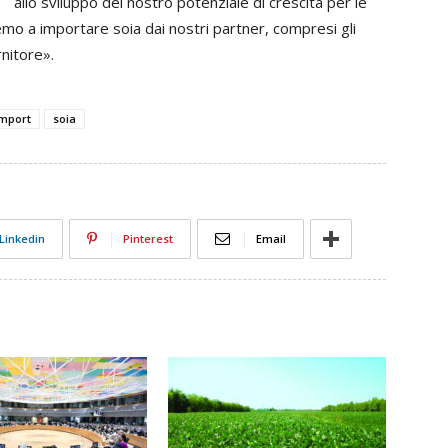
allo sviluppo del nostro potenziale di crescita per le
remo a importare soia dai nostri partner, compresi gli
rnitore».
import
soia
Linkedin
Pinterest
Email