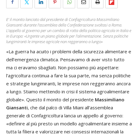
E’ il monito lanciato dal presidente di Confagricoltura Massimiliano
Giansanti durante l’assemblea della Confederazione svoltasi a Roma.
L’appello al governo per un cambio di rotta della politica agricola in Italia e
in Europa: «Urgente un piano globale per l’alimentazione. Senza politiche
lungimiranti le imprese agricole non reggeranno a lungo»
«La guerra ha acuito i problemi della sicurezza alimentare e
dell’emergenza climatica. Pensavamo di aver visto tutto
ma ci eravamo sbagliati. Non possiamo più aspettare:
l’agricoltura continua a fare la sua parte, ma senza politiche
e strategie lungimiranti, le imprese non reggeranno ancora
a lungo. Stiamo mettendo in crisi il sistema agroalimentare
globale». Questo il monito del presidente
Massimiliano
Giansanti
, che dal palco di Villa Miani all’assemblea
generale di Confagricoltura lancia un appello al governo:
«definire al più presto un modello agroalimentare insieme a
tutta la filiera e valorizzare nei consessi internazionali la