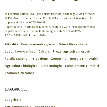
© Tecniche Nuove Spa. Tutti i diritti riservati. Sede legale Via Eritrea 21 -
20157 Milano | Codice fiscale, Partita IVA e Iscrizione al Registro delle
imprese di Milano: 00753480151
Registrazione Tribunale di Milano n. 76 del 5.3.2014 (Precedentemente
registrata presso il Tribunale di Bologna n. 4272 del 7/04/1973)
ROC n. 24344 dell’11 marzo 2014
Attualità
Finanziamenti agricoli
Difesa fitosanitaria
Leggi, lavoro e fisco
Colture
Prezzi agricoli e mercati
Fertilizzazione
Irrigazione
Zootecnia
Energie rinnovabili
Agricoltura biologica
Biotecnologie
Cambiamenti climatici
Economia circolare
EDAGRICOLE
Edagricole
Agricommercio & Garden Center