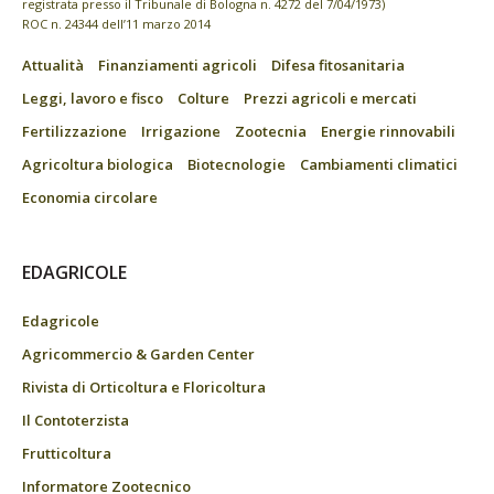
registrata presso il Tribunale di Bologna n. 4272 del 7/04/1973)
ROC n. 24344 dell’11 marzo 2014
Attualità
Finanziamenti agricoli
Difesa fitosanitaria
Leggi, lavoro e fisco
Colture
Prezzi agricoli e mercati
Fertilizzazione
Irrigazione
Zootecnia
Energie rinnovabili
Agricoltura biologica
Biotecnologie
Cambiamenti climatici
Economia circolare
EDAGRICOLE
Edagricole
Agricommercio & Garden Center
Rivista di Orticoltura e Floricoltura
Il Contoterzista
Frutticoltura
Informatore Zootecnico