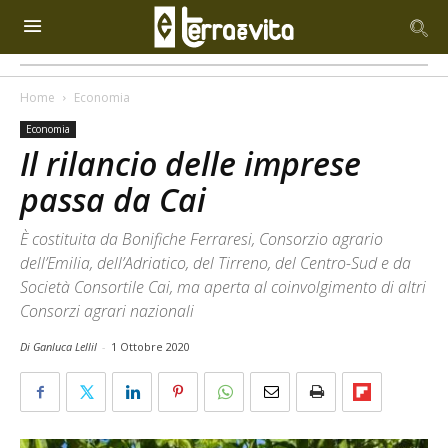
Home
Economia
Economia
Il rilancio delle imprese
passa da Cai
È costituita da Bonifiche Ferraresi, Consorzio agrario
dell’Emilia, dell’Adriatico, del Tirreno, del Centro-Sud e da
Società Consortile Cai, ma aperta al coinvolgimento di altri
Consorzi agrari nazionali
Di Ganluca Lellil
-
1 Ottobre 2020