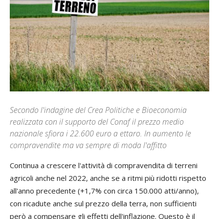
Secondo l'indagine del Crea Politiche e Bioeconomia
realizzata con il supporto del Conaf il prezzo medio
nazionale sfiora i 22.600 euro a ettaro. In aumento le
compravendite ma va sempre di moda l'affitto
Continua a crescere l'attività di compravendita di terreni
agricoli anche nel 2022, anche se a ritmi più ridotti rispetto
all'anno precedente (+1,7% con circa 150.000 atti/anno),
con ricadute anche sul prezzo della terra, non sufficienti
però a compensare gli effetti dell'inflazione. Questo è il