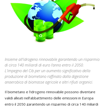
Insieme all'idrogeno rinnovabile garantendo un risparmio
di circa 140 miliardi di euro l’anno entro il 2050.
L'impegno del Cib per un aumento significativo della
produzione di biometano raffinato dalla digestione
anaerobica di biomasse agricole e altri rifiuti organici.
Il biometano e l'idrogeno rinnovabile possono diventare
validi alleati nell’abbattimento delle emissioni in Europa
entro il 2050 garantendo un risparmio di circa 140 miliardi