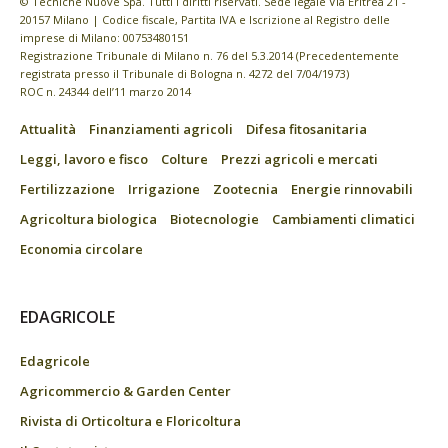
© Tecniche Nuove Spa. Tutti i diritti riservati. Sede legale Via Eritrea 21 -
20157 Milano | Codice fiscale, Partita IVA e Iscrizione al Registro delle
imprese di Milano: 00753480151
Registrazione Tribunale di Milano n. 76 del 5.3.2014 (Precedentemente
registrata presso il Tribunale di Bologna n. 4272 del 7/04/1973)
ROC n. 24344 dell’11 marzo 2014
Attualità
Finanziamenti agricoli
Difesa fitosanitaria
Leggi, lavoro e fisco
Colture
Prezzi agricoli e mercati
Fertilizzazione
Irrigazione
Zootecnia
Energie rinnovabili
Agricoltura biologica
Biotecnologie
Cambiamenti climatici
Economia circolare
EDAGRICOLE
Edagricole
Agricommercio & Garden Center
Rivista di Orticoltura e Floricoltura