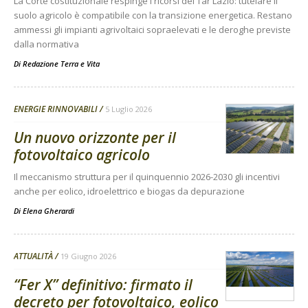
La Corte costituzionale respinge i ricorsi del Tar Lazio: tutelare il
suolo agricolo è compatibile con la transizione energetica. Restano
ammessi gli impianti agrivoltaici sopraelevati e le deroghe previste
dalla normativa
Di
Redazione Terra e Vita
ENERGIE RINNOVABILI
5 Luglio 2026
Un nuovo orizzonte per il
fotovoltaico agricolo
Il meccanismo struttura per il quinquennio 2026-2030 gli incentivi
anche per eolico, idroelettrico e biogas da depurazione
Di
Elena Gherardi
ATTUALITÀ
19 Giugno 2026
“Fer X” definitivo: firmato il
decreto per fotovoltaico, eolico