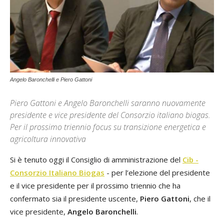
Angelo Baronchelli e Piero Gattoni
Piero Gattoni e Angelo Baronchelli saranno nuovamente
presidente e vice presidente del Consorzio italiano biogas.
Per il prossimo triennio focus su transizione energetica e
agricoltura innovativa
Si è tenuto oggi il Consiglio di amministrazione del
Cib -
Consorzio Italiano Biogas
- per l’elezione del presidente
e il vice presidente per il prossimo triennio che ha
confermato sia il presidente uscente,
Piero Gattoni
, che il
vice presidente,
Angelo Baronchelli
.