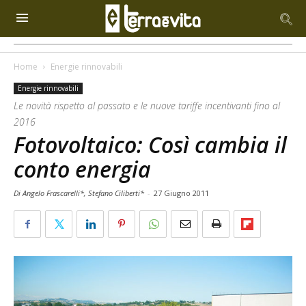
Home
Energie rinnovabili
Energie rinnovabili
Le novità rispetto al passato e le nuove tariffe incentivanti fino al
2016
Fotovoltaico: Così cambia il
conto energia
Di Angelo Frascarelli*, Stefano Ciliberti*
-
27 Giugno 2011