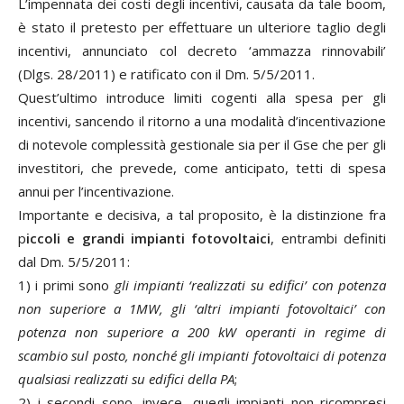
L’impennata dei costi degli incentivi, causata da tale boom,
è stato il pretesto per effettuare un ulteriore taglio degli
incentivi, annunciato col decreto ‘ammazza rinnovabili’
(Dlgs. 28/2011) e ratificato con il Dm. 5/5/2011.
Quest’ultimo introduce limiti cogenti alla spesa per gli
incentivi, sancendo il ritorno a una modalità d’incentivazione
di notevole complessità gestionale sia per il Gse che per gli
investitori, che prevede, come anticipato, tetti di spesa
annui per l’incentivazione.
Importante e decisiva, a tal proposito, è la distinzione fra
p
iccoli e grandi impianti fotovoltaici
, entrambi definiti
dal Dm. 5/5/2011:
1) i primi sono
gli impianti ‘realizzati su edifici’ con potenza
non superiore a 1MW, gli ‘altri impianti fotovoltaici’ con
potenza non superiore a 200 kW
operanti in regime di
scambio sul posto, nonché gli impianti fotovoltaici di potenza
qualsiasi realizzati su edifici della PA
;
2) i secondi sono, invece, quegli impianti non ricompresi