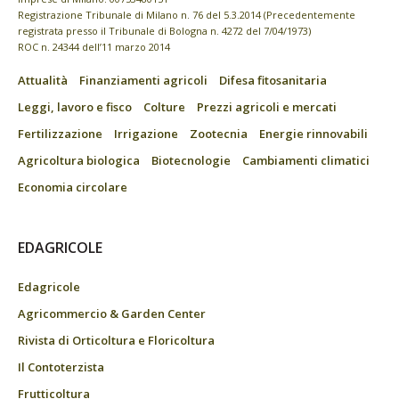
Registrazione Tribunale di Milano n. 76 del 5.3.2014 (Precedentemente
registrata presso il Tribunale di Bologna n. 4272 del 7/04/1973)
ROC n. 24344 dell’11 marzo 2014
Attualità
Finanziamenti agricoli
Difesa fitosanitaria
Leggi, lavoro e fisco
Colture
Prezzi agricoli e mercati
Fertilizzazione
Irrigazione
Zootecnia
Energie rinnovabili
Agricoltura biologica
Biotecnologie
Cambiamenti climatici
Economia circolare
EDAGRICOLE
Edagricole
Agricommercio & Garden Center
Rivista di Orticoltura e Floricoltura
Il Contoterzista
Frutticoltura