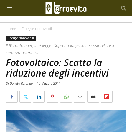
Home
Energie rinnovabili
Energie rinnovabili
Il IV conto energia è legge. Dopo un lungo iter, si ristabilisce la
certezza normativa
Fotovoltaico: Scatta la
riduzione degli incentivi
Di Donato Rotundo
-
16 Maggio 2011