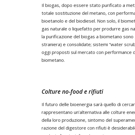
Il biogas, dopo essere stato purificato a me
totale sostituzione del metano, con performa
bioetanolo e del biodiesel. Non solo, il biom
gas naturale o liquefatto per produrre gas nat
la purificazione del biogas a biometano sono 
straniera) e consolidate; sistemi “water scr
oggi proposti sul mercato con performance di
biometano.
Colture no-food e rifiuti
Il futuro delle bioenergia sarà quello di cerc
rappresentano un’alternativa alle colture en
della loro produzione, sintomo del superament
razione del digestore con rifiuti è desiderabi