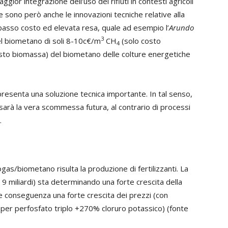
gior integrazione dell’uso dei rifiuti in contesti agricoli
sono però anche le innovazioni tecniche relative alla
basso costo ed elevata resa, quale ad esempio l’
Arundo
3
l biometano di soli 8-10c€/m
CH
(solo costo
4
sto biomassa) del biometano delle colture energetiche
rappresenta una soluzione tecnica importante. In tal senso,
i sarà la vera scommessa futura, al contrario di processi
.
as/biometano risulta la produzione di fertilizzanti. La
 miliardi) sta determinando una forte crescita della
 conseguenza una forte crescita dei prezzi (con
per perfosfato triplo +270% cloruro potassico) (fonte