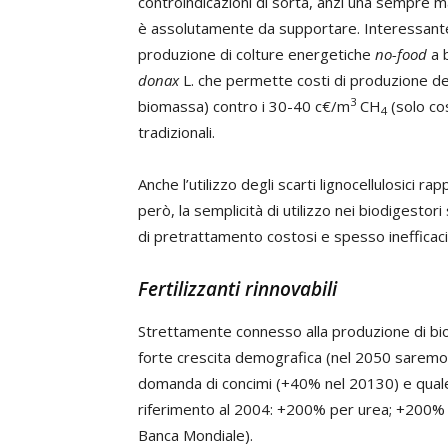
controindicazioni di sorta, anzi una sempre mag
è assolutamente da supportare. Interessante 
produzione di colture energetiche
no-food
a 
donax
L. che permette costi di produzione de
3
biomassa) contro i 30-40 c€/m
CH
(solo co
4
tradizionali.
Anche l’utilizzo degli scarti lignocellulosici 
però, la semplicità di utilizzo nei biodigestor
di pretrattamento costosi e spesso inefficaci
Fertilizzanti rinnovabili
Strettamente connesso alla produzione di biog
forte crescita demografica (nel 2050 saremo 9
domanda di concimi (+40% nel 20130) e quale
riferimento al 2004: +200% per urea; +200% 
Banca Mondiale).