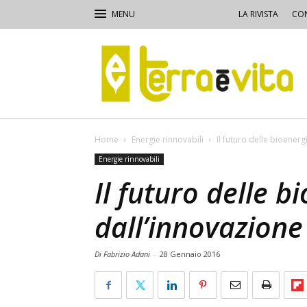
LA RIVISTA
CON
Terra
e
Vita
Home
Energie rinnovabili
Il futuro delle bioener
Energie rinnovabili
Il futuro delle 
dall’innovazione
Di Fabrizio Adani
-
28 Gennaio 2016