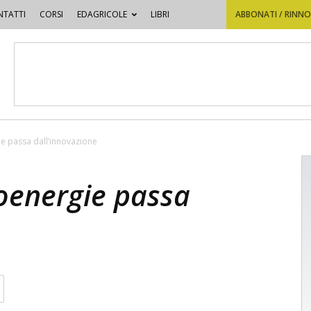
TATTI
CORSI
EDAGRICOLE
LIBRI
ABBONATI / RINN
gie passa dall’innovazione
bioenergie passa