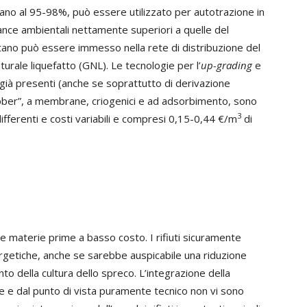
tano al 95-98%, può essere utilizzato per autotrazione in
nce ambientali nettamente superiori a quelle del
etano può essere immesso nella rete di distribuzione del
urale liquefatto (GNL). Le tecnologie per l’
up-grading
e
già presenti (anche se soprattutto di derivazione
ubber”, a membrane, criogenici e ad adsorbimento, sono
3
fferenti e costi variabili e compresi 0,15-0,44 €/m
di
are materie prime a basso costo. I rifiuti sicuramente
ergetiche, anche se sarebbe auspicabile una riduzione
o della cultura dello spreco. L’integrazione della
le e dal punto di vista puramente tecnico non vi sono