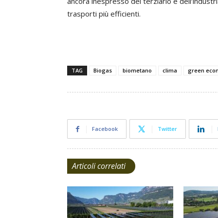
ancora inespresso del terziario e dell’industri
trasporti più efficienti.
TAG
Biogas
biometano
clima
green eco
Facebook
Twitter
Articoli correlati