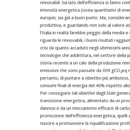
rinnovabili. Sul lato dell’efficienza si fanno cont
intensità energetica (ossia quantitativi di ener
europei, sia già a buon punto. Ma, considerand
produttiva, e guardando non solo al valore as
l’Italia in realtà farebbe peggio della media 
riguarda le rinnovabili, i buoni risultati raggiu
crisi da quanto accaduto negli ultimissimi ann
tecnologie che addirittura, nel settore della 
storia recente a un calo della produzione rinnov
emissioni che sono passate da 309 gCO
eq 
2
pertanto, di puntare a obiettivi più ambiziosi, i
consumi finali di energia del 40% rispetto all
Per conseguire tali obiettivi dagli Stati gener
transizione energetica, alimentato da un proc
dannosi e da un meccanismo efficace di carbon
promozione dell’efficienza energetica, quelli a
riuscire a promuovere la riqualificazione profo