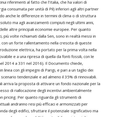
inui riferimenti al fatto che l’Italia, che ha valori di
gia consumata per unità di Pil) inferiori agli altri partner
o anche le differenze in termini di clima o di struttura
soluto ma agli avanzamenti compiuti negli ultimi anni,
e delle altre principali economie europee. Per quanto
nti, più volte richiamati dalla Sen, sono in realtà messi in
i, con un forte rallentamento nella crescita di queste
produzione elettrica, ha portato per la prima volta nella
abile e a una ripresa di quella da fonti fossili, con le
nel 2014 a 331 nel 2016). Il Documento chiede,
n linea con gli impegni di Parigi, e pari a un taglio dei
o scenario tendenziale e ad almeno il 35% di rinnovabili.
ali arriva la proposta di attivare un fondo nazionale per la
esso di riallocazione degli incentivi ambientalmente
 pricing. Per quanto riguarda gli strumenti di
ttuali andranno resi più efficaci e armonizzati per
nda degli edifici, sfruttare il potenziale significativo ma