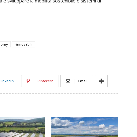
a e sviluppare la mobilità sostenibile e sistemi di
nomy
rinnovabili
Linkedin
Pinterest
Email