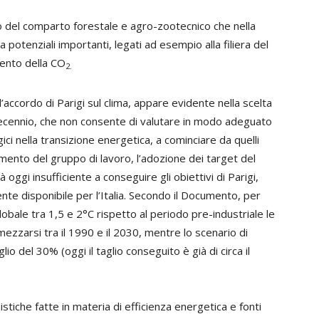
olo del comparto forestale e agro-zootecnico che nella
 potenziali importanti, legati ad esempio alla filiera del
mento della CO
2.
 l’accordo di Parigi sul clima, appare evidente nella scelta
decennio, che non consente di valutare in modo adeguato
gici nella transizione energetica, a cominciare da quelli
cumento del gruppo di lavoro, l’adozione dei target del
oggi insufficiente a conseguire gli obiettivi di Parigi,
te disponibile per l’Italia. Secondo il Documento, per
obale tra 1,5 e 2°C rispetto al periodo pre-industriale le
ezzarsi tra il 1990 e il 2030, mentre lo scenario di
io del 30% (oggi il taglio conseguito è già di circa il
istiche fatte in materia di efficienza energetica e fonti