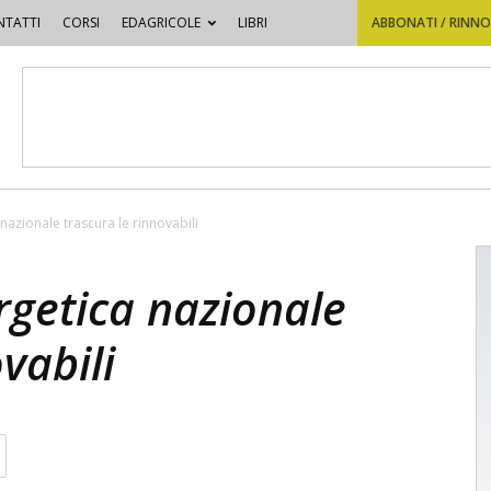
TATTI
CORSI
EDAGRICOLE
LIBRI
ABBONATI / RINN
nazionale trascura le rinnovabili
rgetica nazionale
vabili