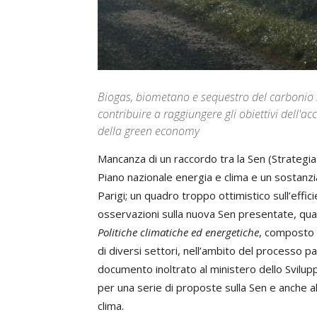
Biogas, biometano e sequestro del carbonio
contribuire a raggiungere gli obiettivi dell'acc
della green economy
Mancanza di un raccordo tra la Sen (Strategia
Piano nazionale energia e clima e un sostanzia
Parigi; un quadro troppo ottimistico sull’effic
osservazioni sulla nuova Sen presentate, qual
Politiche climatiche ed energetiche
, composto 
di diversi settori, nell’ambito del processo p
documento inoltrato al ministero dello Svil
per una serie di proposte sulla Sen e anche al
clima.