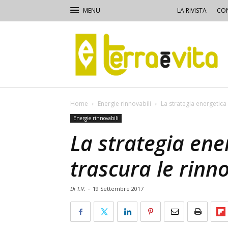
LA RIVISTA
CON
Terra
e
Vita
Home
Energie rinnovabili
La strategia energetica 
Energie rinnovabili
La strategia ene
trascura le rinno
Di T.V.
-
19 Settembre 2017