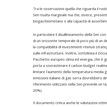
Tra le osservazioni quella che riguarda il ru
Sen risulta marginale ma che, invece, presenta
biogas/biometano o alla capacità di assorbi
In particolare il disallineamento della Sen con
di un orizzonte temporale di poco più di un 
la compatibilità di investimenti ritenuti strate
sulle infrastrutture. Inoltre, sottolinea il Do
Pacchetto europeo clima ed energia, che è già 
porta a sovrastimare il carbon budget realmen
limitare l’aumento della temperatura media gl
emissioni italiane di gas serra dovrebbero dim
riferimento utilizzato nella Sen prevede un tagl
20%).
Il documento critica anche le valutazioni ottim