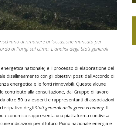
 rischiano di rimanere un'occasione mancata per
ordo di Parigi sul clima. L'analisi degli Stati generali
 energetica nazionale) e il processo di elaborazione del
le disallineamento con gli obiettivi posti dall’Accordo di
ienza energetica e le fonti rinnovabili. Queste alcune
e contributo alla consultazione, dal Gruppo di lavoro
da oltre 50 tra esperti e rappresentanti di associazioni
artecipativo degli
Stati generali della green economy
. Il
uppo economico rappresenta una piattaforma condivisa
cune indicazioni per il futuro Piano nazionale energia e