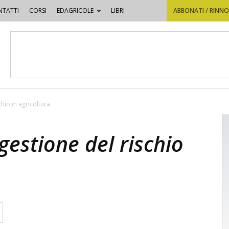
TATTI
CORSI
EDAGRICOLE
LIBRI
ABBONATI / RINN
chio in agricoltura
 gestione del rischio