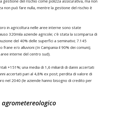
la gestione del rischio come polizza assicurativa, ma non
za non può fare nulla, mentre la gestione del rischio è
voro in agricoltura nelle aree interne sono state
hiuso 320mila aziende agricole; c’è stata la scomparsa di
minuzione del 40% delle superfici a seminativi; 7.145
io frane e/o alluvioni (In Campania il 90% dei comuni);
le aree interne del centro sud).
tali +151%; una media di 1,6 miliardi di danni accertati
anni accertati pari al 4,8% ex post; perdita di valore di
euro nel 2040 (le aziende hanno bisogno di credito per
o
agrometereologico