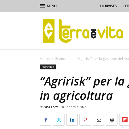
LA RIVISTA
CON
Terra
e
Vita
Home
Economia
“Agririsk” per la gestione del ris
Economia
“Agririsk” per la
in agricoltura
Di
Elisa Forte
28 Febbraio 2023