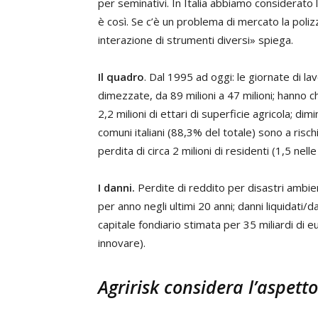
per seminativi. In Italia abbiamo considerato 
è così. Se c’è un problema di mercato la poliz
interazione di strumenti diversi» spiega.
Il quadro
. Dal 1995 ad oggi: le giornate di la
dimezzate, da 89 milioni a 47 milioni; hanno c
2,2 milioni di ettari di superficie agricola; di
comuni italiani (88,3% del totale) sono a risch
perdita di circa 2 milioni di residenti (1,5 nel
I danni.
Perdite di reddito per disastri ambien
per anno negli ultimi 20 anni; danni liquidati/d
capitale fondiario stimata per 35 miliardi di 
innovare).
Agririsk considera l’aspett