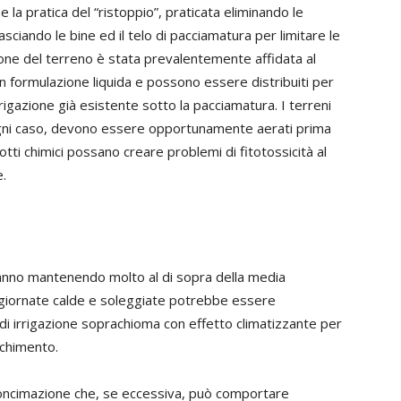
 la pratica del “ristoppio”, praticata eliminando le
asciando le bine ed il telo di pacciamatura per limitare le
ione del terreno è stata prevalentemente affidata al
formulazione liquida e possono essere distribuiti per
rrigazione già esistente sotto la pacciamatura. I terreni
 ogni caso, devono essere opportunamente aerati prima
otti chimici possano creare problemi di fitotossicità al
e.
tanno mantenendo molto al di sopra della media
 in giornate calde e soleggiate potrebbe essere
nti di irrigazione soprachioma con effetto climatizzante per
cchimento.
concimazione che, se eccessiva, può comportare