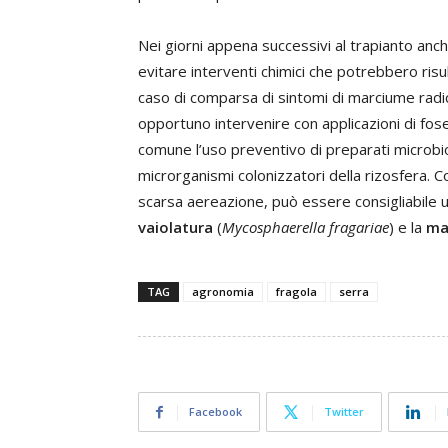
Nei giorni appena successivi al trapianto anche
evitare interventi chimici che potrebbero risul
caso di comparsa di sintomi di marciume rad
opportuno intervenire con applicazioni di fos
comune l’uso preventivo di preparati microbio
microrganismi colonizzatori della rizosfera. C
scarsa aereazione, può essere consigliabile 
vaiolatura
(
Mycosphaerella fragariae
) e la
ma
TAG
agronomia
fragola
serra
Facebook
Twitter