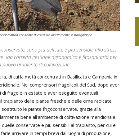
di pacciamatura consente di eseguire direttamente la fumigazione
goconservate, sono più delicate e più sensibili allo stress
re una corretta gestione agronomica e fitosanitaria per
l nuovo ambiente di coltivazione
talia, di cui la metà concentrati in Basilicata e Campania in
ridionale. Nei comprensori fragolicoli del Sud, dopo aver
i di fragole in estate e aver eseguito eventuali
il trapianto delle piante fresche e delle cime radicate
ostituito le piante frigoconservate, grazie alla
colarmente bene all’ambiente di coltivazione meridionale.
quelle conservate e più sensibili al trapianto, per cui è
 farle arrivare in tempi brevi dai luoghi di produzione,