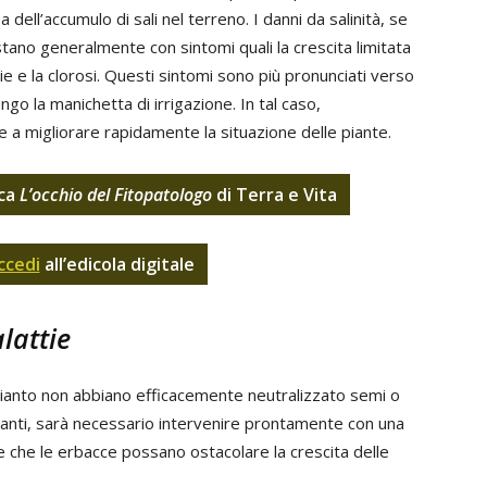
a dell’accumulo di sali nel terreno. I danni da salinità, se
stano generalmente con sintomi quali la crescita limitata
lie e la clorosi. Questi sintomi sono più pronunciati verso
lungo la manichetta di irrigazione. In tal caso,
e a migliorare rapidamente la situazione delle piante.
ica
L’occhio del Fitopatologo
di Terra e Vita
ccedi
all’edicola digitale
lattie
pianto non abbiano efficacemente neutralizzato semi o
tanti, sarà necessario intervenire prontamente con una
re che le erbacce possano ostacolare la crescita delle