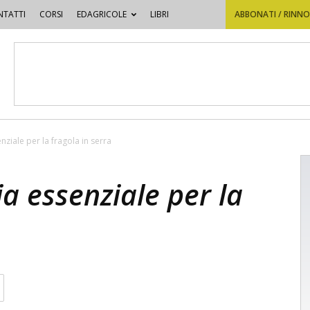
TATTI
CORSI
EDAGRICOLE
LIBRI
ABBONATI / RINN
iale per la fragola in serra
 essenziale per la