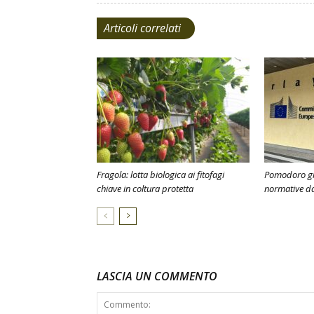
Articoli correlati
Fragola: lotta biologica ai fitofagi
Pomodoro gial
chiave in coltura protetta
normative da
LASCIA UN COMMENTO