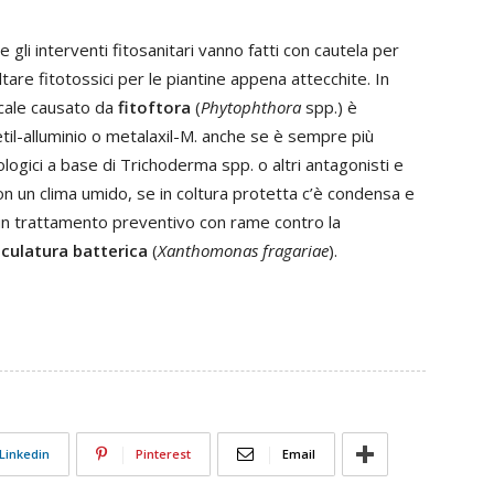
 gli interventi fitosanitari vanno fatti con cautela per
tare fitotossici per le piantine appena attecchite. In
icale causato da
fitoftora
(
Phytophthora
spp.) è
etil-alluminio o metalaxil-M. anche se è sempre più
logici a base di Trichoderma spp. o altri antagonisti e
on un clima umido, se in coltura protetta c’è condensa e
un trattamento preventivo con rame contro la
culatura batterica
(
Xanthomonas fragariae
).
Linkedin
Pinterest
Email