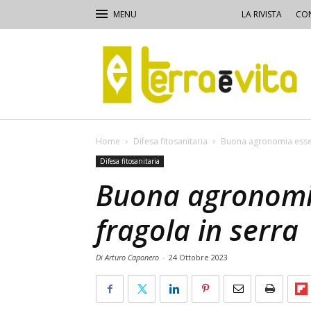
LA RIVISTA
CON
Terra
e
Vita
Home
Difesa fitosanitaria
Buona agronomia essenz
Difesa fitosanitaria
Buona agronomia
fragola in serra
Di Arturo Caponero
-
24 Ottobre 2023