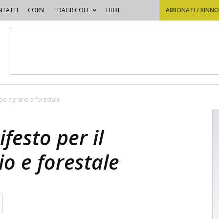
TATTI
CORSI
EDAGRICOLE
LIBRI
ABBONATI / RINN
gio agrario e forestale
ifesto per il
o e forestale