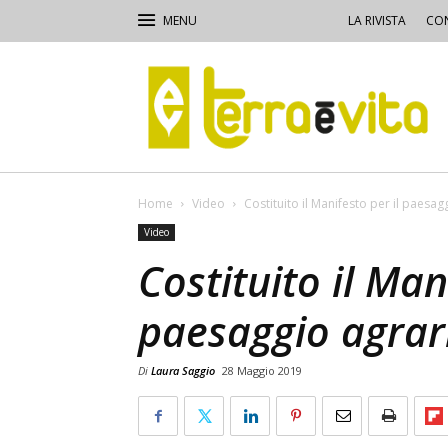
LA RIVISTA
CON
Terra
e
Vita
Home
Video
Costituito il Manifesto per il paesag
Video
Costituito il Man
paesaggio agrari
Di
Laura Saggio
28 Maggio 2019