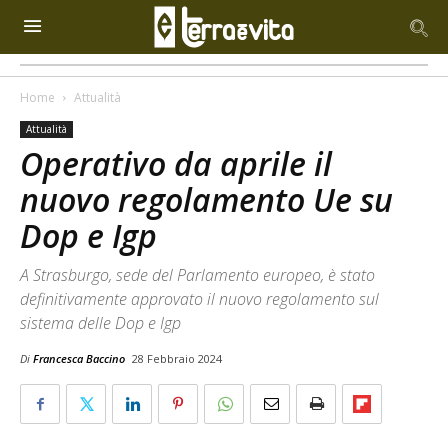
Home
Attualità
Attualità
Operativo da aprile il
nuovo regolamento Ue su
Dop e Igp
A Strasburgo, sede del Parlamento europeo, è stato
definitivamente approvato il nuovo regolamento sul
sistema delle Dop e Igp
Di
Francesca Baccino
28 Febbraio 2024