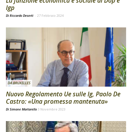
La funzione economica e sociale di Dop e
Igp
Di Riccardo Deserti
-
27 Febbraio 2024
DA BRUXELLES
Nuovo Regolamento Ue sulle Ig, Paolo De
Castro: «Una promessa mantenuta»
Di
Simone Martarello
3 Novembre 2023