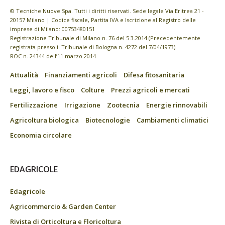
© Tecniche Nuove Spa. Tutti i diritti riservati. Sede legale Via Eritrea 21 -
20157 Milano | Codice fiscale, Partita IVA e Iscrizione al Registro delle
imprese di Milano: 00753480151
Registrazione Tribunale di Milano n. 76 del 5.3.2014 (Precedentemente
registrata presso il Tribunale di Bologna n. 4272 del 7/04/1973)
ROC n. 24344 dell’11 marzo 2014
Attualità
Finanziamenti agricoli
Difesa fitosanitaria
Leggi, lavoro e fisco
Colture
Prezzi agricoli e mercati
Fertilizzazione
Irrigazione
Zootecnia
Energie rinnovabili
Agricoltura biologica
Biotecnologie
Cambiamenti climatici
Economia circolare
EDAGRICOLE
Edagricole
Agricommercio & Garden Center
Rivista di Orticoltura e Floricoltura