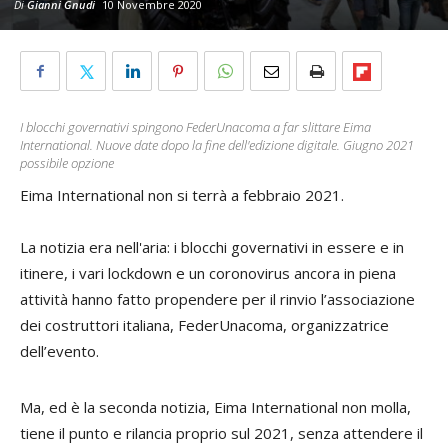
Di
Gianni Gnudi
10 Novembre 2020
I blocchi governativi spingono FederUnacoma a far slittare Eima
International. Nuove date dopo la fine dell'edizione digitale. Giugno 2021
possibile opzione
Eima International non si terrà a febbraio 2021.
La notizia era nell'aria: i blocchi governativi in essere e in
itinere, i vari lockdown e un coronovirus ancora in piena
attività hanno fatto propendere per il rinvio l’associazione
dei costruttori italiana, FederUnacoma, organizzatrice
dell’evento.
Ma, ed è la seconda notizia, Eima International non molla,
tiene il punto e rilancia proprio sul 2021, senza attendere il