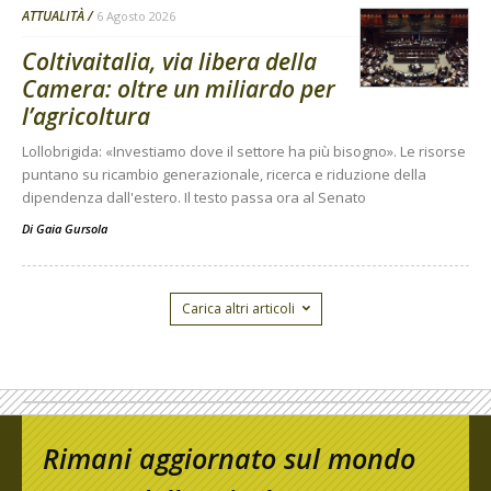
ATTUALITÀ
6 Agosto 2026
Coltivaitalia, via libera della
Camera: oltre un miliardo per
l’agricoltura
Lollobrigida: «Investiamo dove il settore ha più bisogno». Le risorse
puntano su ricambio generazionale, ricerca e riduzione della
dipendenza dall'estero. Il testo passa ora al Senato
Di
Gaia Gursola
Carica altri articoli
Rimani aggiornato sul mondo