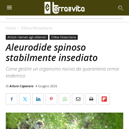
Home
Difesa fitosanitaria
Articoli riservati agli abbonati
Difesa fitosanitaria
Aleurodide spinoso
stabilmente insediato
Come gestire un organismo nocivo da quarantena ormai
endemico
Di
Arturo Caponero
4 Giugno 2026