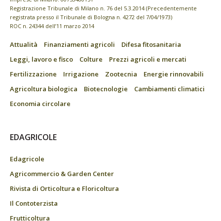
Registrazione Tribunale di Milano n. 76 del 5.3.2014 (Precedentemente
registrata presso il Tribunale di Bologna n. 4272 del 7/04/1973)
ROC n. 24344 dell’11 marzo 2014
Attualità
Finanziamenti agricoli
Difesa fitosanitaria
Leggi, lavoro e fisco
Colture
Prezzi agricoli e mercati
Fertilizzazione
Irrigazione
Zootecnia
Energie rinnovabili
Agricoltura biologica
Biotecnologie
Cambiamenti climatici
Economia circolare
EDAGRICOLE
Edagricole
Agricommercio & Garden Center
Rivista di Orticoltura e Floricoltura
Il Contoterzista
Frutticoltura