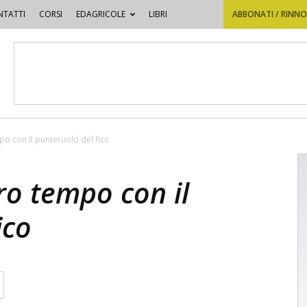
TATTI
CORSI
EDAGRICOLE
LIBRI
ABBONATI / RINN
po con il punteruolo del fico
ro tempo con il
ico