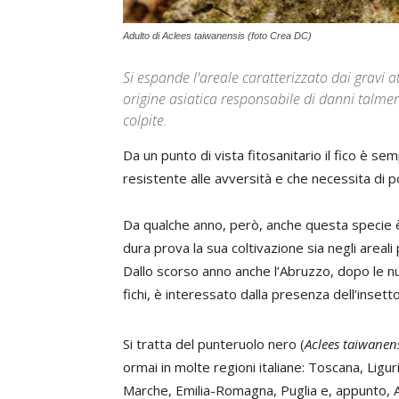
Adulto di Aclees taiwanensis (foto Crea DC)
Si espande l'areale caratterizzato dai gravi a
origine asiatica responsabile di danni talmen
colpite.
Da un punto di vista fitosanitario il fico è s
resistente alle avversità e che necessita di po
Da qualche anno, però, anche questa specie è
dura prova la sua coltivazione sia negli areali p
Dallo scorso anno anche l’Abruzzo, dopo le nu
fichi, è interessato dalla presenza dell’insetto
Si tratta del punteruolo nero (
Aclees taiwanen
ormai in molte regioni italiane: Toscana, Ligu
Marche, Emilia-Romagna, Puglia e, appunto, A