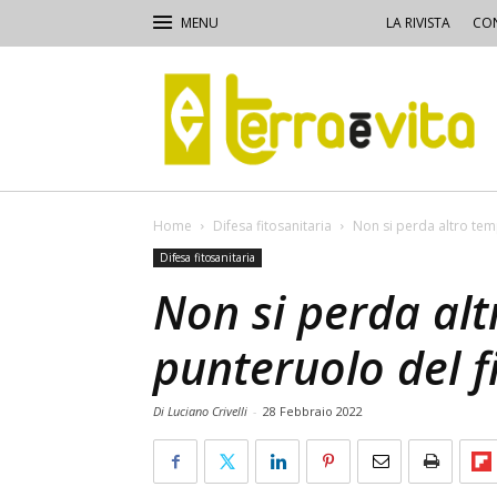
LA RIVISTA
CON
Terra
e
Vita
Home
Difesa fitosanitaria
Non si perda altro tem
Difesa fitosanitaria
Non si perda alt
punteruolo del f
Di Luciano Crivelli
-
28 Febbraio 2022