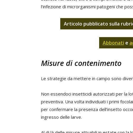
l’infezione di microrganismi patogeni che pos
Articolo pubblicato sulla rubr
Abbonati
e
a
Misure di contenimento
Le strategie da mettere in campo sono divers
Non essendoci insetticidi autorizzati per la lo
preventiva. Una volta individuati i primi focola
per confermare la presenza dell’insetto occorre
ingresso delle larve.
Al di là delle misure attuabili in estate con la