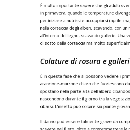
È molto importante sapere che gli adulti sverna
In primavera, quando le temperature divengono
per iniziare a nutrirsi e accoppiarsi (aprile
nella corteccia degli alberi, scavando, con un r
all’interno del legno, scavando gallerie. Una 
di sotto della corteccia ma molto superficial
Colature di rosura e galleri
È in questa fase che si possono vedere i prim
arancione-marrone chiaro che fuoriescono dalla
spostano nella parte alta dell’albero cibandosi 
nascondono durante il giorno tra la vegetazi
cibarsi. L’insetto può colpire sia piante giovan
Il danno può essere talmente grave da comprome
scavate nel fusto, oltre a compromettere la re