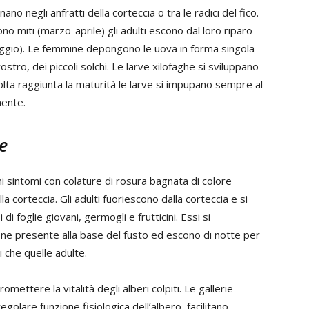
no negli anfratti della corteccia o tra le radici del fico.
 miti (marzo-aprile) gli adulti escono dal loro riparo
-maggio). Le femmine depongono le uova in forma singola
ostro, dei piccoli solchi. Le larve xilofaghe si sviluppano
volta raggiunta la maturità le larve si impupano sempre al
mente.
e
i sintomi con colature di rosura bagnata di colore
 corteccia. Gli adulti fuoriescono dalla corteccia e si
di foglie giovani, germogli e frutticini. Essi si
one presente alla base del fusto ed escono di notte per
i che quelle adulte.
ttere la vitalità degli alberi colpiti. Le gallerie
golare funzione fisiologica dell’albero, facilitano