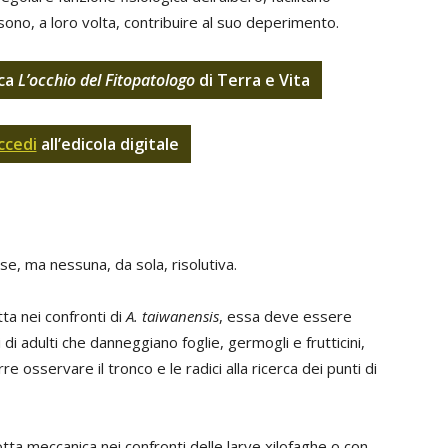
sono, a loro volta, contribuire al suo deperimento.
ica
L’occhio del Fitopatologo
di Terra e Vita
ccedi
all’edicola digitale
e, ma nessuna, da sola, risolutiva.
tta nei confronti di
A. taiwanensis
, essa deve essere
i di adulti che danneggiano foglie, germogli e frutticini,
 osservare il tronco e le radici alla ricerca dei punti di
 lotta meccanica nei confronti delle larve xilofaghe o con