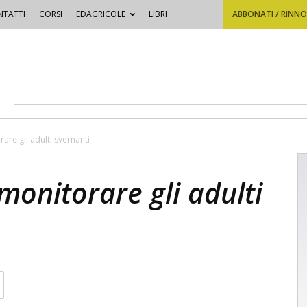
TATTI
CORSI
EDAGRICOLE
LIBRI
ABBONATI / RINN
rare gli adulti svernanti
 monitorare gli adulti