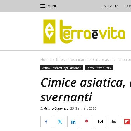
LA RIVISTA
CON
Terra
e
Vita
Home
Difesa fitosanitaria
Cimice asiatica, monito
Articoli riservati agli abbonati
Difesa fitosanitaria
Cimice asiatica,
svernanti
Di
Arturo Caponero
23 Gennaio 2026